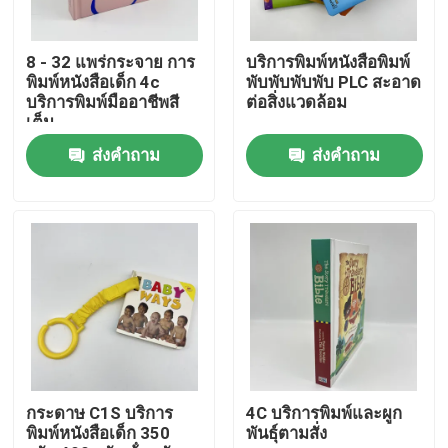
เกี่ยวกับเรา
8 - 32 แพร่กระจาย การ
บริการพิมพ์หนังสือพิมพ์
พิมพ์หนังสือเด็ก 4c
พับพับพับพับ PLC สะอาด
บริการพิมพ์มืออาชีพสี
ต่อสิ่งแวดล้อม
ทรัพยากร
เต็ม
ส่งคำถาม
ส่งคำถาม
ติดต่อเรา
ข่าว
ขอใบเสนอราคา
การพิมพ์หนังสือโต๊ะกาแฟ
กระดาษ C1S บริการ
4C บริการพิมพ์และผูก
พิมพ์หนังสือเด็ก 350
พันธุ์ตามสั่ง
การ พิมพ์ บัตร ทาโร