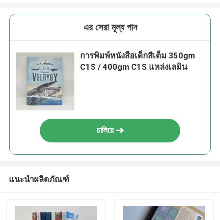
এর সেরা মূল্য পান
การพิมพ์หนังสือเด็กสีเต็ม 350gm
C1S / 400gm C1S แหล่งเลมิน
চালিয়ে
แนะนำผลิตภัณฑ์