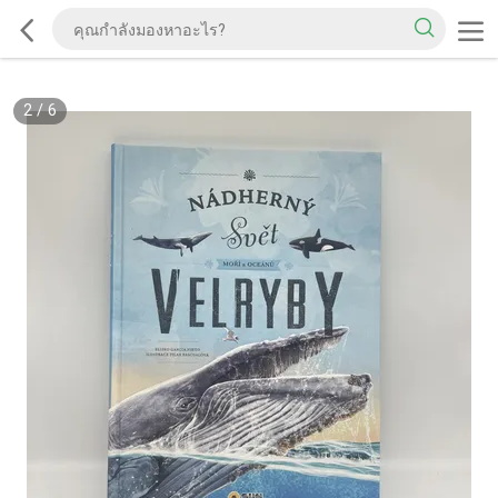
2
/
6