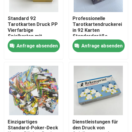
Über uns
Standard 92
Professionelle
Tarotkarten Druck PP
Tarotkartendruckerei
Vierfarbige
in 92 Karten
Ressource
Spielkarten mit
Standardgröße
Rückendesign
Goldmalerei
Anfrage absenden
Anfrage absenden
Treten Sie mit uns in Verbindung
Nachrichten
Fordern Sie ein Zitat
Kaffeetafelbuchdruckerei
Einzigartiges
Dienstleistungen für
Standard-Poker-Deck
den Druck von
Tarotkarten drucken