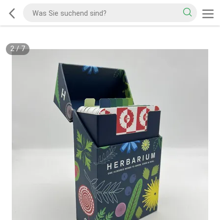
2
/
7