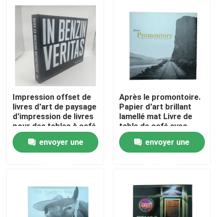
Impression offset de
Après le promontoire.
livres d'art de paysage
Papier d'art brillant
d'impression de livres
lamellé mat Livre de
pour des tables à café
table de café avec
impressionnantes
impression en
envoyer une
envoyer une
couleurs et vestes
Maison
personnalisées
demande
demande
Produits
Vidéos