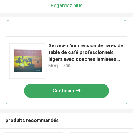
Regardez plus
Service d'impression de livres de
table de café professionnels
légers avec couches laminées
mates et reliure en couverture
MOQ： 500
rigide
Continuer
produits recommandés