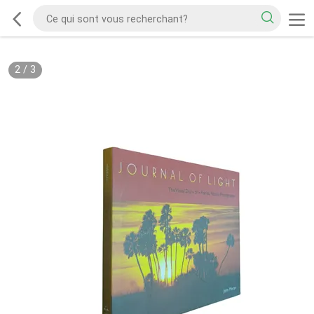
2
/
3