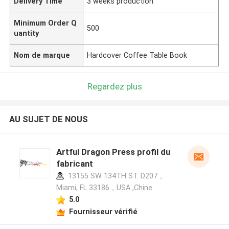
Delivery Time
3 weeks production
Minimum Order Q
500
uantity
Nom de marque
Hardcover Coffee Table Book
Regardez plus
AU SUJET DE NOUS
Artful Dragon Press profil du
fabricant
13155 SW 134TH ST. D207，
Miami, FL 33186，USA ,Chine
5.0
Fournisseur vérifié