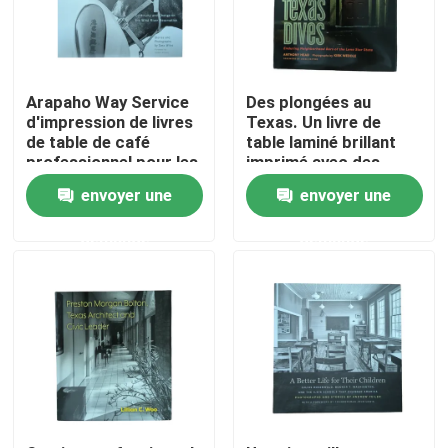
Au sujet de nous
Arapaho Way Service
Des plongées au
Ressource
d'impression de livres
Texas. Un livre de
de table de café
table laminé brillant
professionnel pour les
imprimé avec des
vestes laminées mates
vestes et 120
Contactez-nous
envoyer une
envoyer une
et les pages de papier
grammes de papier
d'art brillant
d'art brillant
demande
demande
Nouvelles
Demandez une citation
Impression de livres de table à café
Impression de cartes de tarot