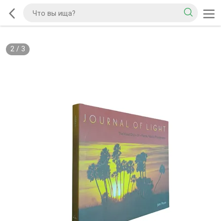
2
/
3