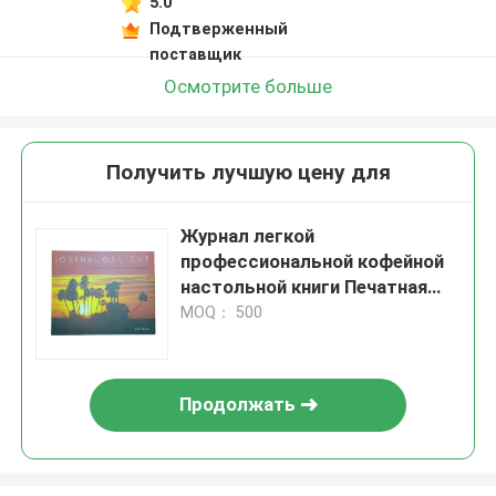
5.0
Подтверженный
поставщик
Осмотрите больше
Получить лучшую цену для
Журнал легкой
профессиональной кофейной
настольной книги Печатная
служба с матовыми
MOQ： 500
ламинированными куртками и
объединением твердой
обложки
Продолжать