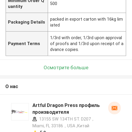
Minimum Order Q
500
uantity
packed in export carton with 16kg lim
Packaging Details
iated
1/3rd with order, 1/3rd upon approval
Payment Terms
of proofs and 1/3rd upon receipt of a
dvance copies.
Осмотрите больше
О нас
Artful Dragon Press профиль
производителя
13155 SW 134TH ST. D207，
Miami, FL 33186，USA ,Китай