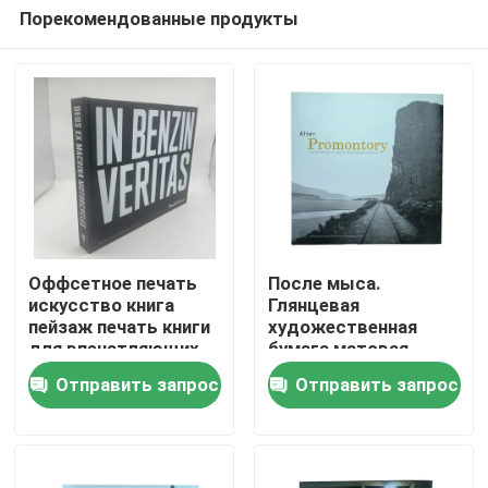
Порекомендованные продукты
Оффсетное печать
После мыса.
искусство книга
Глянцевая
пейзаж печать книги
художественная
Дом
для впечатляющих
бумага матовая
кофейных столов
ламинированная
Отправить запрос
Отправить запрос
кофейная столовая
Продукты
книга с цветной
печатью и
индивидуальными
куртками.
Видео