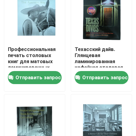
О нас
Ресурс
Профессиональная
Техасский дайв.
печать столовых
Глянцевая
Свяжитесь мы
книг для матовых
ламинированная
ламинированных
кофейная столовая
курт и глянцевых
книга с пиджаками и
Новости
Отправить запрос
Отправить запрос
художественных
120 гг глянцевой
страниц
художественной
бумагой
Спросите цитату
Печать столовых книг
Печать карт таро