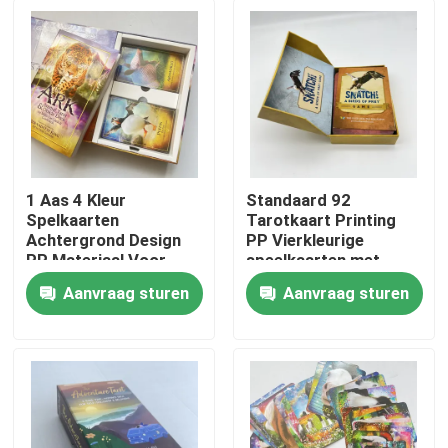
1 Aas 4 Kleur
Standaard 92
Spelkaarten
Tarotkaart Printing
Achtergrond Design
PP Vierkleurige
PP Materiaal Voor
speelkaarten met
Gamers
achterkant
Aanvraag sturen
Aanvraag sturen
Huis
Producten
Video's