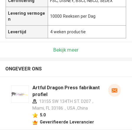
Certificering
FSC, DISNEY, BSCI, NBCU, SEDEX
Levering vermoge
10000 Reeksen per Dag
n
Levertijd
4 weken productie
Bekijk meer
ONGEVEER ONS
Artful Dragon Press fabrikant
profiel
13155 SW 134TH ST. D207，
Miami, FL 33186，USA ,China
5.0
Geverifieerde Leverancier