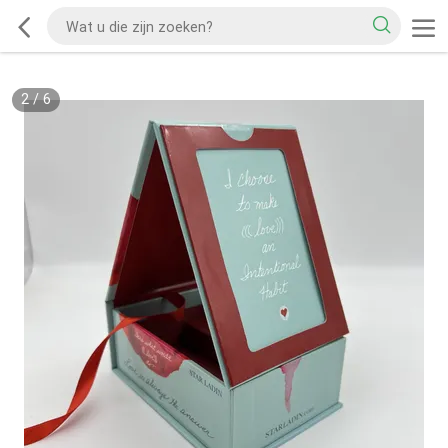
2
/
6