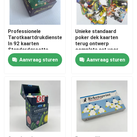
Ongeveer ons
Professionele
Unieke standaard
Middel
Tarotkaartdrukdiensten
poker dek kaarten
In 92 kaarten
terug ontwerp
Standardgrootte
complete set voor
gouden schilderij
kaartspellen
Contacteer ons
Aanvraag sturen
Aanvraag sturen
Nieuws
Verzoek om een Citaat
Afdrukken van koffieboeken
Tarotkaarten drukken