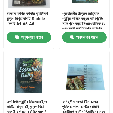
চকচকে কাগজ কাস্টম ক্যাটালগ
প্রয়োজনীয় উদ্ভিদ ভিত্তিক
মুদ্রণ নিখুঁত বাঁধাই Saddle
প্যান্ট্রি কাস্টম রন্ধন বই প্রিন্টিং
সেলাই A4 A5 A6
সঙ্গে প্রাণবন্ত সিএমওয়াইকে রং
এবং ম্যাট ল্যামিনেশন সমাপ্তি
অনুসন্ধান পাঠান
অনুসন্ধান পাঠান
বাড়ি
পণ্য
অপরিহার্য প্যান্ট্রি সিএমওয়াইকে
ফার্মহাউস ফেভারিটস রন্ধন
কাস্টম রান্না বই মুদ্রণ স্মিথ
পুস্তিকা পাতা কাস্টম রেসিপি
ভিডিও
সেলাই হার্ডকভার 80gsm /
ক্যাটালগ কাস্টম ডিজাইনের সাথে