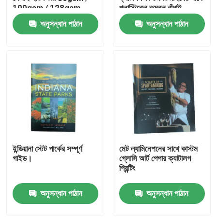
100gsm / 128gsm
প্লাস্টিকের কম্বল বাঁধাই
চকচকে আর্ট কাগজ
সিএমওয়াইকে রঙিন মুদ্রণ
অনুসন্ধান পাঠান
অনুসন্ধান পাঠান
আমাদের সম্পর্কে
সম্পদ
যোগাযোগ করুন
খবর
ইন্ডিয়ানা স্টেট পার্কের সম্পূর্ণ
মেট ল্যামিনেশনের সাথে কাস্টম
উদ্ধৃতির জন্য আবেদন
গাইড।
গ্লোসি আর্ট পেপার ক্যাটালগ
প্রিন্টিং
কফি টেবিল বই মুদ্রণ
অনুসন্ধান পাঠান
অনুসন্ধান পাঠান
ট্যারোট কার্ড মুদ্রণ