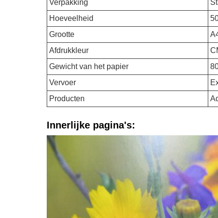
Verpakking
St
Hoeveelheid
50
Grootte
A4
Afdrukkleur
C
Gewicht van het papier
80
Vervoer
Ex
Producten
Ad
Innerlijke pagina's: