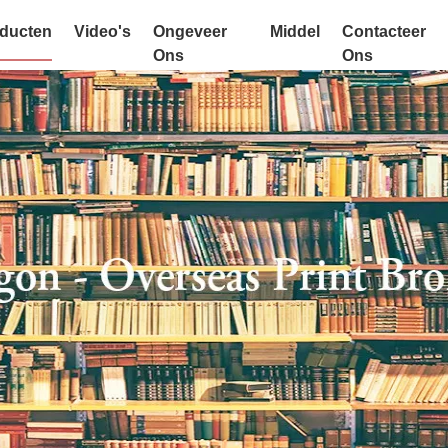
ducten
Video's
Ongeveer
Middel
Contacteer
Ons
Ons