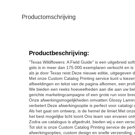
Productomschrijving
Productbeschrijving:
"Texas Wildflowers: A Field Guide" is een uitgebreid so
gids is in meer dan 175.000 exemplaren verkocht en is 
als je door Texas reist.Deze nieuwe editie, uitgegeven d
Met onze Custom Catalog Printing service kunt u kieze
afbeeldingen en tekst van de pagina afkomen, een prof
We bieden een reeks hoeveelheden aan die aan uw beho
gerichte marketingcampagne of een grote run voor bred
Onze afwerkingsmogelijkheden omvatten Glossy Laminati
verbetert.Deze afwerkingsoptie is perfect voor catalog
Als het gaat om ontwerp, is de hemel de limiet.Met on
het best mogelijke licht toont.Ons team van ervaren ontw
Zodra uw catalogus is afgedrukt, bieden wij u een vers
Tot slot is onze Custom Catalog Printing service de per
afwerkingsopties, custom design en snelle verzending, w