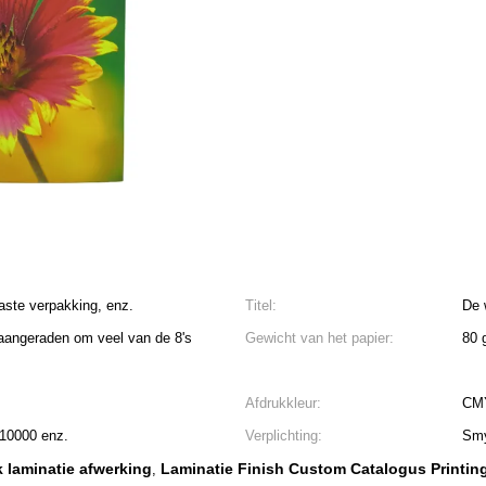
ste verpakking, enz.
Titel:
De 
 aangeraden om veel van de 8's
Gewicht van het papier:
80 
Afdrukkleur:
CM
 10000 enz.
Verplichting:
Smy
 laminatie afwerking
Laminatie Finish Custom Catalogus Printin
,