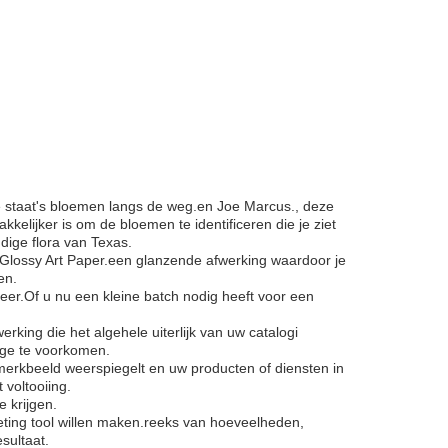
 de staat's bloemen langs de weg.en Joe Marcus., deze
elijker is om de bloemen te identificeren die je ziet
ndige flora van Texas.
 Glossy Art Paper.een glanzende afwerking waardoor je
en.
r.Of u nu een kleine batch nodig heeft voor een
ing die het algehele uiterlijk van uw catalogi
tage te voorkomen.
merkbeeld weerspiegelt en uw producten of diensten in
 voltooiing.
 krijgen.
keting tool willen maken.reeks van hoeveelheden,
sultaat.