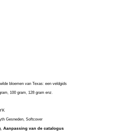
wilde bloemen van Texas: een veldgids
gram, 100 gram, 128 gram enz.
YK
th Gesneden, Softcover
g
Aanpassing van de catalogus
,