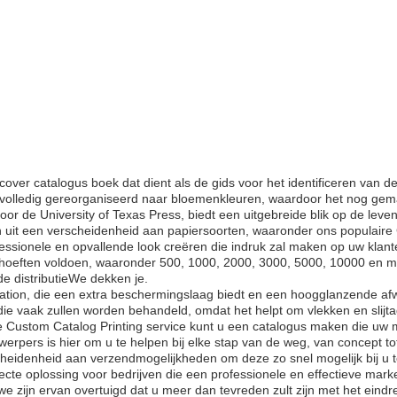
ftcover catalogus boek dat dient als de gids voor het identificeren van
volledig gereorganiseerd naar bloemenkleuren, waardoor het nog gemakk
oor de University of Texas Press, biedt een uitgebreide blik op de leve
n uit een verscheidenheid aan papiersoorten, waaronder ons populaire
essionele en opvallende look creëren die indruk zal maken op uw klant
eften voldoen, waaronder 500, 1000, 2000, 3000, 5000, 10000 en mee
e distributieWe dekken je.
on, die een extra beschermingslaag biedt en een hoogglanzende afwerk
i die vaak zullen worden behandeld, omdat het helpt om vlekken en slij
ze Custom Catalog Printing service kunt u een catalogus maken die uw 
erpers is hier om u te helpen bij elke stap van de weg, van concept tot
cheidenheid aan verzendmogelijkheden om deze zo snel mogelijk bij u te
fecte oplossing voor bedrijven die een professionele en effectieve mar
e zijn ervan overtuigd dat u meer dan tevreden zult zijn met het eindre