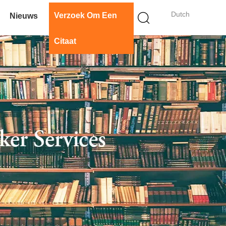
Dutch
Verzoek Om Een
Nieuws
Citaat