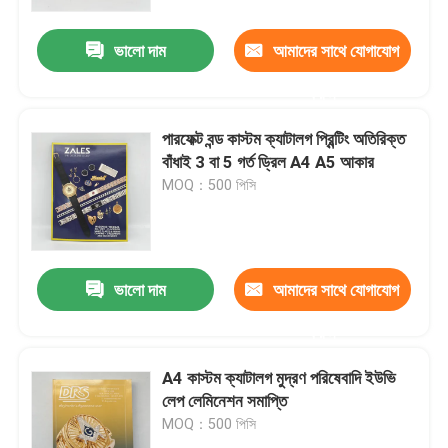
ভালো দাম
আমাদের সাথে যোগাযোগ
আমাদের সম্পর্কে
করুন
সম্পদ
পারফেক্ট বন্ড কাস্টম ক্যাটালগ প্রিন্টিং অতিরিক্ত
বাঁধাই 3 বা 5 গর্ত ড্রিল A4 A5 আকার
যোগাযোগ করুন
MOQ：500 পিসি
খবর
ভালো দাম
আমাদের সাথে যোগাযোগ
উদ্ধৃতির জন্য আবেদন
করুন
কফি টেবিল বই মুদ্রণ
A4 কাস্টম ক্যাটালগ মুদ্রণ পরিষেবাদি ইউভি
লেপ লেমিনেশন সমাপ্তি
MOQ：500 পিসি
ট্যারোট কার্ড মুদ্রণ