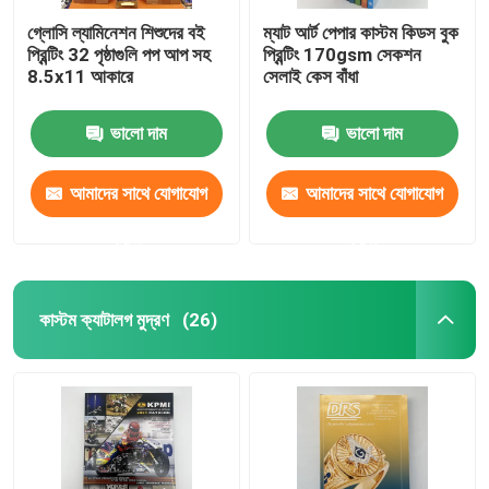
গ্লোসি ল্যামিনেশন শিশুদের বই
ম্যাট আর্ট পেপার কাস্টম কিডস বুক
প্রিন্টিং 32 পৃষ্ঠাগুলি পপ আপ সহ
প্রিন্টিং 170gsm সেকশন
8.5x11 আকারে
সেলাই কেস বাঁধা
ভালো দাম
ভালো দাম
আমাদের সাথে যোগাযোগ
আমাদের সাথে যোগাযোগ
করুন
করুন
কাস্টম ক্যাটালগ মুদ্রণ
(26)