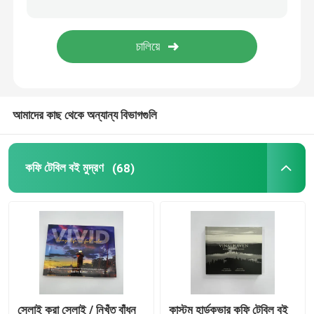
রঙিন বই ছাপা
কমিক বইয়ের মুদ্রণ
আমাদের কাছ থেকে অন্যান্য বিভাগগুলি
কাস্টম বাইবেল মুদ্রণ
উপহার প্যাকেজিং বক্স
কফি টেবিল বই মুদ্রণ
(68)
সেলাই করা সেলাই / নিখুঁত বাঁধন
কাস্টম হার্ডকভার কফি টেবিল বই