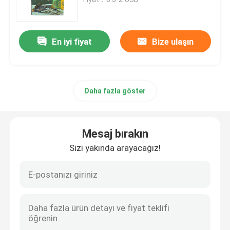
Çocuk Kitabı Baskı
En iyi fiyat
Bize ulaşın
Özel Katalog Baskı
Daha fazla göster
Roman Kitap Basımı
Ders kitabı baskı servisi
Mesaj bırakın
Sizi yakında arayacağız!
Hardcover Sanat Kitabı Baskı
Takvim Baskı Hizmetleri
Özel Dergi Baskı