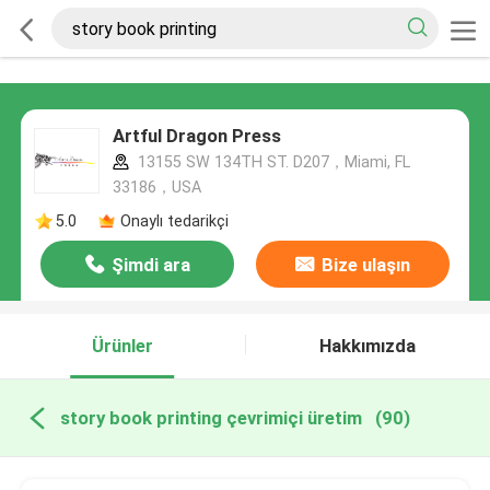
Artful Dragon Press
13155 SW 134TH ST. D207，Miami, FL
33186，USA
5.0
Onaylı tedarikçi
Şimdi ara
Bize ulaşın
Ürünler
Hakkımızda
story book printing çevrimiçi üretim
(90)