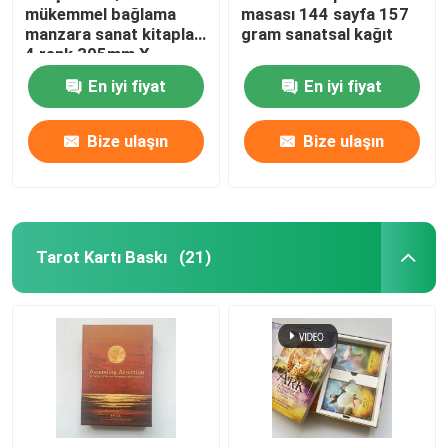
mükemmel bağlama
masası 144 sayfa 157
manzara sanat kitapları
gram sanatsal kağıt
4 renk 305mm X
229mm
En iyi fiyat
En iyi fiyat
Bize ulaşın
Bize ulaşın
Tarot Kartı Baskı
(21)