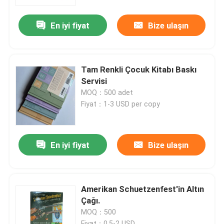
En iyi fiyat
Bize ulaşın
Hakkımızda
Kaynak
Tam Renkli Çocuk Kitabı Baskı
Servisi
Bize Ulaşın
MOQ：500 adet
Fiyat：1-3 USD per copy
Haberler
En iyi fiyat
Bize ulaşın
Bir teklif isteği
Sehpa Kitap Basımı
Amerikan Schuetzenfest'in Altın
Çağı.
MOQ：500
Tarot Kartı Baskı
Fiyat：0.5-2 USD