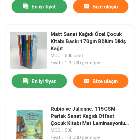
En iyi fiyat
Bize ulaşın
Matt Sanat Kağıdı Özel Çocuk
Kitabı Baskı 170gm Bölüm Dikiş
Kağıt
MOQ：500 adet
Fiyat：1-3 USD per copy
En iyi fiyat
Bize ulaşın
Ev
Rubio ve Julienne. 115GSM
Parlak Sanat Kağıdı Offset
Ürünler
Çocuk Kitabı Mat Laminasyonlu
Kağıt Baskı
MOQ：500
videolar
Fiyat：1-3 USD per copy