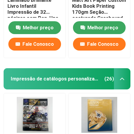
Livro Infantil
Kids Book Printing
Impressão de 32
170gm Seção
páginas com Pop-Ups
costurada Casebound
em tamanho 8.5x11
Melhor preço
Melhor preço
Fale Conosco
Fale Conosco
Impressão de catálogos personalizados
(26)