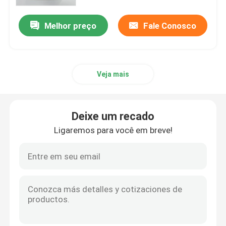
Melhor preço
Fale Conosco
Sobre nós
Recurso
Veja mais
Contacte-nos
Deixe um recado
Notícia
Ligaremos para você em breve!
Peça umas citações
Impressão de livros de mesa
Impressão de cartas de tarô