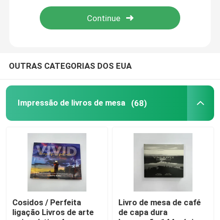
Impressão de livros infantis
Impressão de catálogos personalizados
OUTRAS CATEGORIAS DOS EUA
Impressão de livros
Impressão de livros de mesa
(68)
Serviço de impressão de livros didáticos
Impressão de livros de arte em capa dura
Serviços de impressão de calendários
Cosidos / Perfeita
Livro de mesa de café
ligação Livros de arte
de capa dura
Impressão de periódicos personalizados