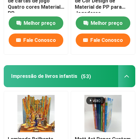
de cartas de jogo
de Cor Design de
Quatro cores Material
Material de PP para
PP
Jogadores
Melhor preço
Melhor preço
Fale Conosco
Fale Conosco
Impressão de livros infantis
(53)
Laminado Brilhante
Matt Art Paper Custom