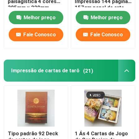
paisagística 4 cores
Impressão 144 páginas
305mm x 229mm
157gm papel de arte
Impressão de livros para colorir
Melhor preço
Melhor preço
Impressão de Quadrinhos
Fale Conosco
Fale Conosco
Impressão de Bíblias personalizadas
Impressão de cartas de tarô
(21)
Caixas de embalagem de presentes
Tipo padrão 92 Deck
1 Ás 4 Cartas de Jogo