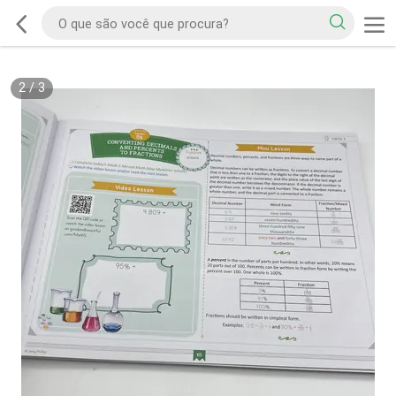
2
/
3