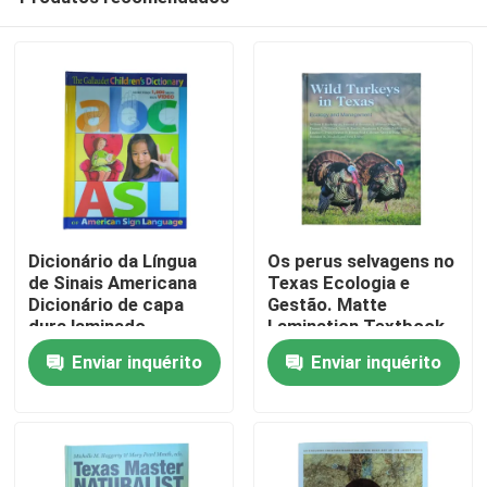
Dicionário da Língua
Os perus selvagens no
de Sinais Americana
Texas Ecologia e
Dicionário de capa
Gestão. Matte
dura laminado
Lamination Textbook
Casa
brilhante com páginas
Printing Glossy C2S
Enviar inquérito
Enviar inquérito
de papel de arte mate
With Vivid 4C/4C
4c/4c
Printing
Produtos
Vídeos