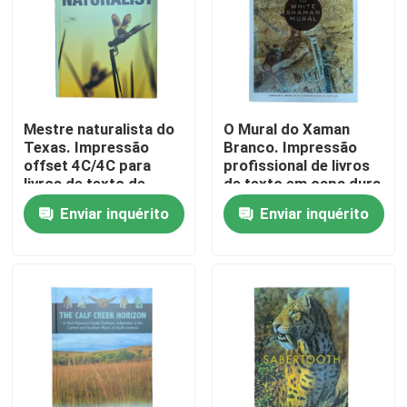
Sobre nós
Recurso
Mestre naturalista do
O Mural do Xaman
Texas. Impressão
Branco. Impressão
offset 4C/4C para
profissional de livros
Contacte-nos
livros de texto de
de texto em capa dura
capa dura usando
com caixa PLC e
Enviar inquérito
Enviar inquérito
tabuleiro de 2,5 mm e
páginas de papel de
Notícia
laminação brilhante.
arte brilhante mais
Jcaket.
Peça umas citações
Impressão de livros de mesa
Impressão de cartas de tarô