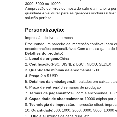
3000, 5000 ou 10000.
A impressão de livros de mesa de café é a maneira perf
qualidade e vai durar para as gerações vindourasQuer
solução perfeita.
Personalização:
Impressão de livros de mesa
Procurando um parceiro de impressão confiável para cr
encadernações personalizáveisCom a nossa gama de livr
Detalhes do produto:
Local de origem:
China
Certificação:
FSC, DISNEY, BSCI, NBCU, SEDEX
Quantidade mínima de encomenda:
500
Preço:
2 a 5 USD
Detalhes da embalagem:
Embalados em caixas para
Prazo de entrega:
3 semanas de produção
Termos de pagamento:
1/3 com a encomenda, 1/3 c
Capacidade de abastecimento:
10000 cópias por d
Tecnologia de impressão:
Impressão offset, impress
Quantidade:
500, 1000, 2000, 3000, 5000, 10000 e
Oficiais
Enxertos de capa dura, etc.