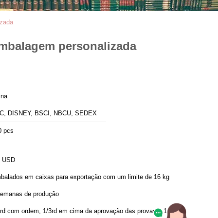
izada
 Embalagem personalizada
ina
C, DISNEY, BSCI, NBCU, SEDEX
0 pcs
5 USD
balados em caixas para exportação com um limite de 16 kg
semanas de produção
3rd com ordem, 1/3rd em cima da aprovação das provas e 1/3rd