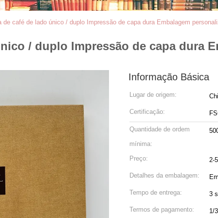
a de café de lado único / duplo Impressão de capa dura Embalagem personal
 único / duplo Impressão de capa dura
Informação Básica
Lugar de origem:
Ch
Certificação:
FS
Quantidade de ordem
50
mínima:
Preço:
2-
Detalhes da embalagem:
Em
Tempo de entrega:
3 
Termos de pagamento:
1/