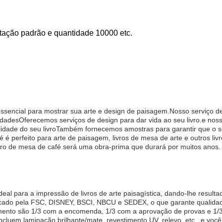
tação padrão e quantidade 10000 etc.
 essencial para mostrar sua arte e design de paisagem.Nosso serviço 
adesOferecemos serviços de design para dar vida ao seu livro.e nossa
alidade do seu livroTambém fornecemos amostras para garantir que o se
 é perfeito para arte de paisagem, livros de mesa de arte e outros li
ivro de mesa de café será uma obra-prima que durará por muitos anos
.
eal para a impressão de livros de arte paisagística, dando-lhe resul
ficado pela FSC, DISNEY, BSCI, NBCU e SEDEX, o que garante qualidad
ento são 1/3 com a encomenda, 1/3 com a aprovação de provas e 1/3
cluem laminação brilhante/mate, revestimento UV, relevo, etc., e vo