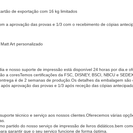
rtão de exportação com 16 kg limitados
m a aprovação das provas e 1/3 com o recebimento de cópias anteci
 Matt Art personalizado
ia e nosso suporte de impressão está disponível 24 horas por dia.e o
ssão a coresTemos certificações da FSC, DISNEY, BSCI, NBCU e SEDE
e entrega é de 2 semanas de produção.Os detalhes da embalagem são
 após aprovação das provas e 1/3 após receção das cópias antecipad
e suporte técnico e serviço aos nossos clientes.Oferecemos várias op
as.
ximo partido do nosso serviço de impressão de livros didáticos.bem co
ra garantir que o seu serviço funcione de forma óptima.