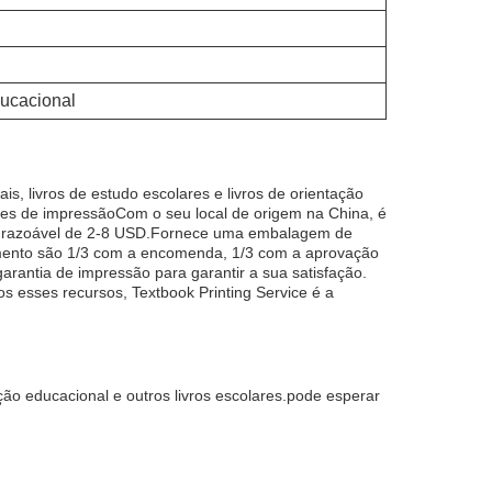
ducacional
is, livros de estudo escolares e livros de orientação
des de impressãoCom o seu local de origem na China, é
o razoável de 2-8 USD.Fornece uma embalagem de
amento são 1/3 com a encomenda, 1/3 com a aprovação
rantia de impressão para garantir a sua satisfação.
s esses recursos, Textbook Printing Service é a
tação educacional e outros livros escolares.pode esperar