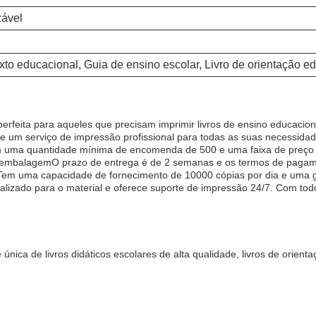
zável
xto educacional, Guia de ensino escolar, Livro de orientação e
perfeita para aqueles que precisam imprimir livros de ensino educaciona
 e um serviço de impressão profissional para todas as suas necessida
em uma quantidade mínima de encomenda de 500 e uma faixa de preç
 de embalagemO prazo de entrega é de 2 semanas e os termos de pag
Tem uma capacidade de fornecimento de 10000 cópias por dia e uma ga
alizado para o material e oferece suporte de impressão 24/7. Com todo
!
 única de livros didáticos escolares de alta qualidade, livros de orien