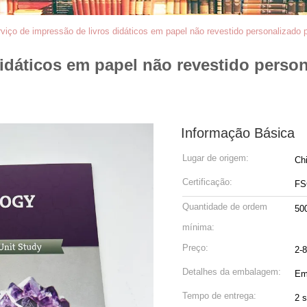
viço de impressão de livros didáticos em papel não revestido personalizado 
idáticos em papel não revestido person
Informação Básica
Lugar de origem:
Ch
Certificação:
FS
Quantidade de ordem
50
mínima:
Preço:
2-
Detalhes da embalagem:
Em
Tempo de entrega:
2 