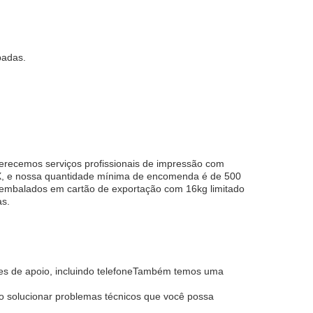
padas.
ferecemos serviços profissionais de impressão com
X, e nossa quantidade mínima de encomenda é de 500
 embalados em cartão de exportação com 16kg limitado
as.
ções de apoio, incluindo telefoneTambém temos uma
mo solucionar problemas técnicos que você possa