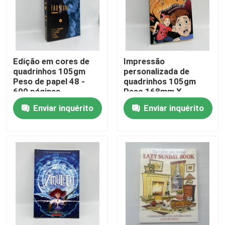
Sobre nós
Recurso
Edição em cores de
Impressão
quadrinhos 105gm
personalizada de
Peso de papel 48 -
quadrinhos 105gm
600 páginas
Peso 168mm X
Contacte-nos
259mm Impressão
Enviar inquérito
Enviar inquérito
offset
Notícia
Peça umas citações
Impressão de livros de mesa
Impressão de cartas de tarô