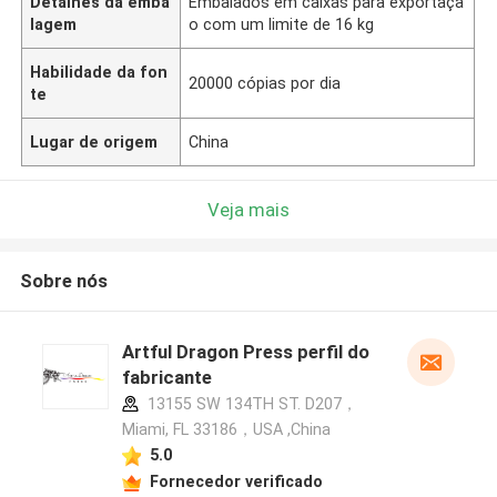
Detalhes da emba
Embalados em caixas para exportaçã
lagem
o com um limite de 16 kg
Habilidade da fon
20000 cópias por dia
te
Lugar de origem
China
Veja mais
Sobre nós
Artful Dragon Press perfil do
fabricante
13155 SW 134TH ST. D207，
Miami, FL 33186，USA ,China
5.0
Fornecedor verificado