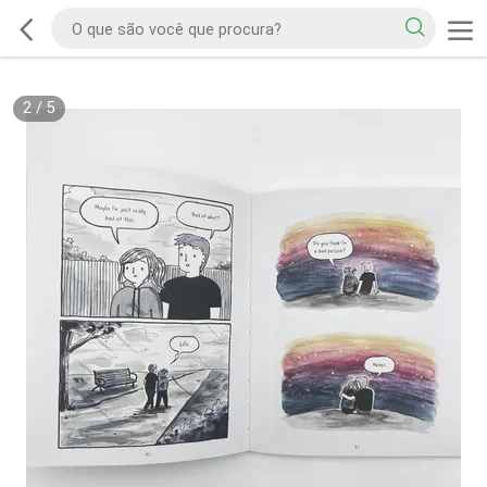
2
/
5