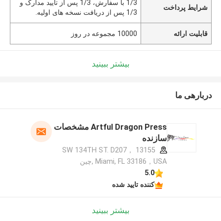
1/3 با سفارش، 1/3 پس از تایید مدارک و
شرایط پرداخت
1/3 پس از دریافت نسخه های اولیه.
قابلیت ارائه
10000 مجموعه در روز
بیشتر ببینید
دربارهی ما
Artful Dragon Press مشخصات
سازنده
13155 SW 134TH ST. D207，
Miami, FL 33186，USA ,چین
5.0
کننده تایید شده
بیشتر ببینید