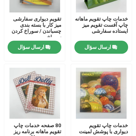
درباره ما
خدمات چاپ تقویم ماهانه
تقویم دیواری سفارشی
چاپ آفست تقویم میز
میز کار با بسته بندی
ایستاده سفارشی
چسباندن / سوراخ کردن
منبع
سوراخ
ارسال سؤال
ارسال سؤال
با ما تماس بگیرید
اخبار
درخواست نقل قول
چاپ کتاب میز قهوه
خدمات چاپ تقویم
80 صفحه خدمات چاپ
دیواری با پوشش لمینت
تقویم ماهانه برنامه ریز
چاپ کارت های تاروت