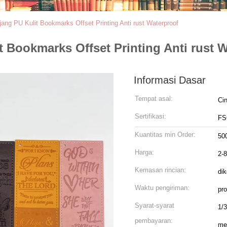
ang PU Kulit Bookmarks Offset Printing Anti rust Waterproof
 Bookmarks Offset Printing Anti rust 
Informasi Dasar
Tempat asal:
Ci
Sertifikasi:
FS
Kuantitas min Order:
50
Harga:
2-
Kemasan rincian:
di
Waktu pengiriman:
pr
Syarat-syarat
1/3
pembayaran:
me