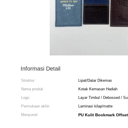
Informasi Detail
Struktur:
Lipat/Datar Dikemas
Nama produk:
Kotak Kemasan Hadiah
Logo:
Layar Timbul / Debossed / Su
Permukaan akhir:
Laminasi kilap/matte
Menyoroti:
PU Kulit Bookmark Offse