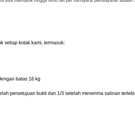
ita bisa memasok hingga 5000 set per hariSyarat pembayaran adalah 1
 setiap kotak kami, termasuk:
dengan batas 16 kg
lah persetujuan bukti dan 1/3 setelah menerima salinan terlebi