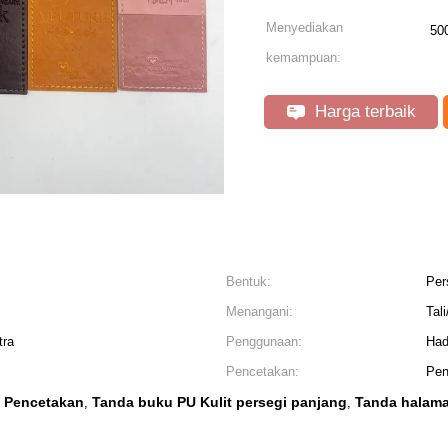
Menyediakan
500
kemampuan:
Harga terbaik
Bentuk:
Per
Menangani:
Tal
tra
Penggunaan:
Had
Pencetakan:
Pen
t Pencetakan
Tanda buku PU Kulit persegi panjang
Tanda halama
,
,