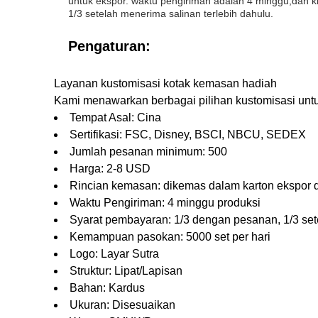
untuk ekspor. waktu pengiriman adalah 4 minggu,dan k
1/3 setelah menerima salinan terlebih dahulu.
Pengaturan:
Layanan kustomisasi kotak kemasan hadiah
Kami menawarkan berbagai pilihan kustomisasi untuk
Tempat Asal: Cina
Sertifikasi: FSC, Disney, BSCI, NBCU, SEDEX
Jumlah pesanan minimum: 500
Harga: 2-8 USD
Rincian kemasan: dikemas dalam karton ekspor 
Waktu Pengiriman: 4 minggu produksi
Syarat pembayaran: 1/3 dengan pesanan, 1/3 sete
Kemampuan pasokan: 5000 set per hari
Logo: Layar Sutra
Struktur: Lipat/Lapisan
Bahan: Kardus
Ukuran: Disesuaikan