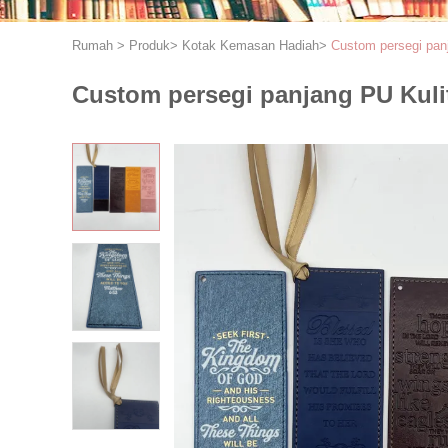
Rumah
>
Produk
>
Kotak Kemasan Hadiah
>
Custom persegi panj
Custom persegi panjang PU Kulit