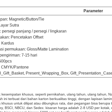
Parameter
pan: Magnetic/Button/Tie
Layar Sutra
 persegi panjang / persegi / lingkaran
akan: Pencetakan Offset
 Kardus
si permukaan: Gloss/Matte Lamination
pengiriman: 7-15 hari
500pcs
: CMYK/Pantone
l_Gift_Basket, Present_Wrapping_Box, Gift_Presentation_Cas
esempatan khusus, seperti pernikahan, ulang tahun, ulang tahun, Nat
 ini terbuat dari bahan karton berkualitas tinggi, dengan lapisan lam
g khusus untuk dilipat atau dibungkus rata, dan pegangan bisa berupa
isney, BSCI, NBCU, dan Sedex. kisaran harga adalah 2-8 USD per kotak,