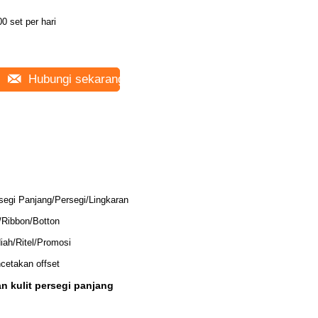
0 set per hari
Hubungi sekarang
segi Panjang/Persegi/Lingkaran
i/Ribbon/Botton
iah/Ritel/Promosi
cetakan offset
n kulit persegi panjang