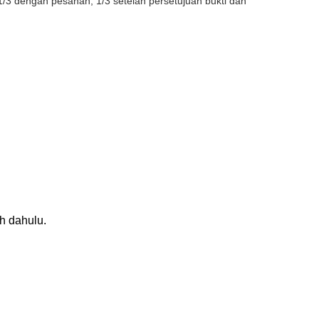
/3 dengan pesanan, 1/3 setelah persetujuan bukti dan
h dahulu.