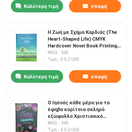
Καλύτερη τιμή
επαφή
Η Ζωή με Σχήμα Καρδιάς (The
Heart-Shaped Life) CMYK
Hardcover Novel Book Printing
70gm 80gm Uncoated Woodfree
MOQ：500
Paper Smyth Sewn Binding
Τιμή：0.5-2 USD
Καλύτερη τιμή
επαφή
Σπίτι
Ο Ιησούς κάθε μέρα για τα
έφηβα κορίτσια σκληρό
Προϊόντα
εξώφυλλο Χριστιανικό
μυθιστόρημα Τύπωση με Sopt
MOQ：500
UV και εξατομικευμένο
Βίντεο
Τιμή：0.5-2 USD