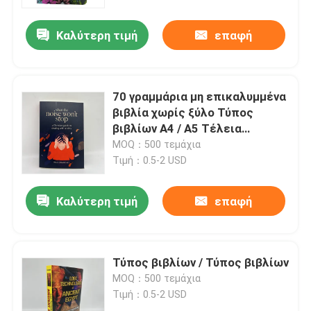
εξώφυλλο φινίρισμα
Καλύτερη τιμή
επαφή
Περίπου εμείς
Πόρος
70 γραμμάρια μη επικαλυμμένα
βιβλία χωρίς ξύλο Τύπος
Μας ελάτε σε επαφή με
βιβλίων A4 / A5 Τέλεια
τυποποίηση βιβλίων
MOQ：500 τεμάχια
Τιμή：0.5-2 USD
Ειδήσεις
Καλύτερη τιμή
επαφή
Ζητήστε ένα απόσπασμα
Εκτύπωση βιβλίων καφέ
Τύπος βιβλίων / Τύπος βιβλίων
MOQ：500 τεμάχια
Τιμή：0.5-2 USD
Εκτύπωση Καρτών Ταρώ