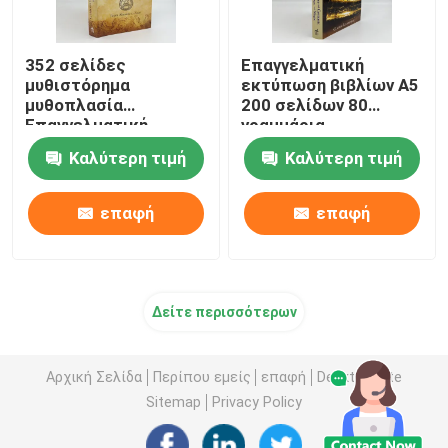
352 σελίδες
Επαγγελματική
μυθιστόρημα
εκτύπωση βιβλίων A5
μυθοπλασία
200 σελίδων 80
Επαγγελματική
γραμμάρια
εκτύπωση βιβλίων
Καλύτερη τιμή
Καλύτερη τιμή
Υπηρεσίες
εκτύπωσης οφσέτ
80gm
επαφή
επαφή
Δείτε περισσότερων
Αρχική Σελίδα
Περίπου εμείς
επαφή
Desktop Site
Sitemap
Privacy Policy