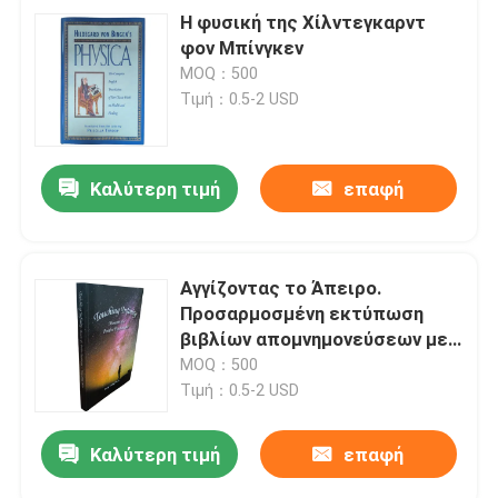
Η φυσική της Χίλντεγκαρντ
φον Μπίνγκεν
MOQ：500
Τιμή：0.5-2 USD
Καλύτερη τιμή
επαφή
Αγγίζοντας το Άπειρο.
Προσαρμοσμένη εκτύπωση
βιβλίων απομνημονεύσεων με
ογκώδες γυαλιστερό χαρτί
MOQ：500
τέχνης.
Τιμή：0.5-2 USD
Καλύτερη τιμή
επαφή