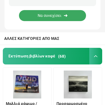
Εκτύπωση βιβλίων με χρώματα
Εκτύπωση κόμικ
ΑΛΛΕΣ ΚΑΤΗΓΟΡΙΕΣ ΑΠΟ ΜΑΣ
Εκτύπωση Γραφών
Κουτί συσκευασίας δώρων
Εκτύπωση βιβλίων καφέ
(68)
Μαλλιά ράψιμο /
Προσαρμοσμένο