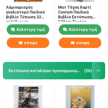
Λάμιναρισμός
Ματ Τέχνη Χαρτί
γυαλιστερό Παιδικό
Custom Παιδικά
βιβλίο Τύπωση 32
Βιβλίο Εκτύπωση
σελίδων με
170gm Τομέας
αναδυόμενες σελίδες
ραμμένο Casebound
Καλύτερη τιμή
Καλύτερη τιμή
σε μέγεθος 8,5x11
επαφή
επαφή
Εκτύπωση καταλόγου προσαρμοσμένου
(26)