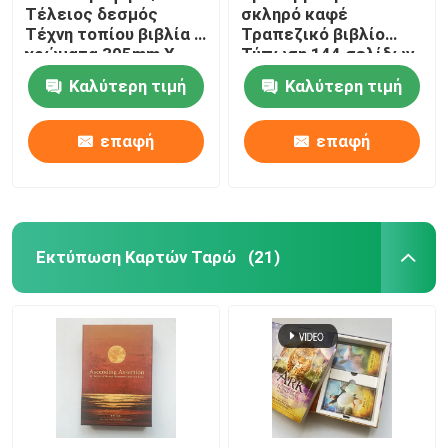
Τέλειος δεσμός
σκληρό καφέ
Τέχνη τοπίου βιβλία 4
Τραπεζικό βιβλίο
χρώματα 305mm X
Τύπωση 144 σελίδων
229mm
157gm Χαρτί τέχνης
Καλύτερη τιμή
Καλύτερη τιμή
επαφή
επαφή
Εκτύπωση Καρτών Ταρώ
(21)