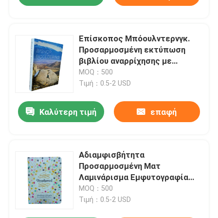
Επίσκοπος Μπόουλντερνγκ.
Προσαρμοσμένη εκτύπωση
βιβλίου αναρρίχησης με
ραμμένο χαρτί.
MOQ：500
Τιμή：0.5-2 USD
Καλύτερη τιμή
επαφή
Αδιαμφισβήτητα
Προσαρμοσμένη Ματ
Λαμινάρισμα Εμφυτογραφία
Έκδοση βιβλίων
MOQ：500
μυθιστορήματος με τελικό UV
Τιμή：0.5-2 USD
Spot