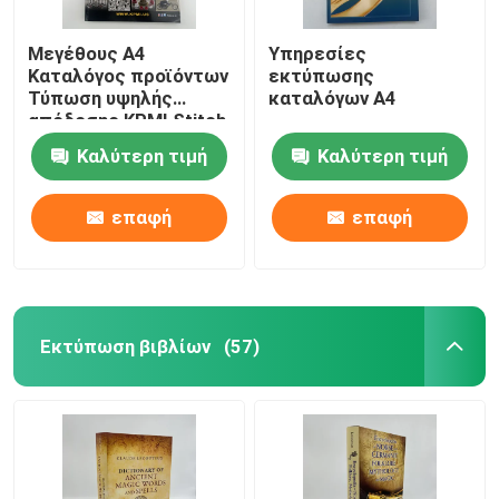
Μεγέθους A4
Υπηρεσίες
Καταλόγος προϊόντων
εκτύπωσης
Τύπωση υψηλής
καταλόγων A4
απόδοσης KPMI Stitch
Perfect bind
Καλύτερη τιμή
Καλύτερη τιμή
επαφή
επαφή
Εκτύπωση βιβλίων
(57)