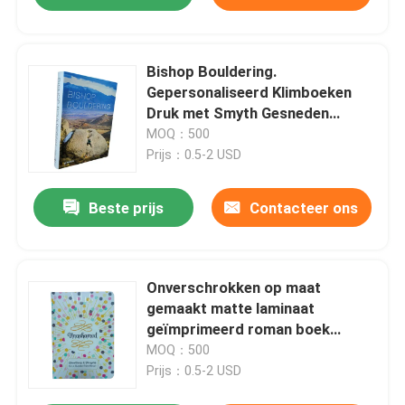
Bishop Bouldering.
Gepersonaliseerd Klimboeken
Druk met Smyth Gesneden
Softcover Glossy Art Paper
MOQ：500
Prijs：0.5-2 USD
Beste prijs
Contacteer ons
Onverschrokken op maat
gemaakt matte laminaat
geïmprimeerd roman boek
afdrukken met spot UV
MOQ：500
afwerking
Prijs：0.5-2 USD