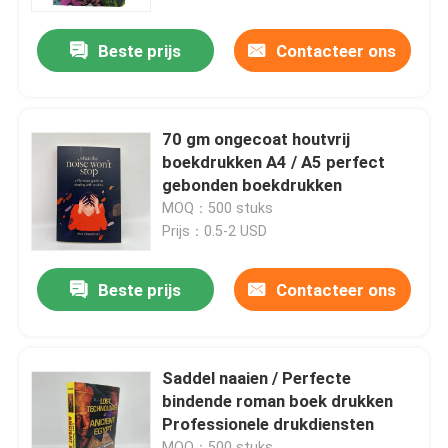
Beste prijs
Contacteer ons
Ongeveer ons
Middel
70 gm ongecoat houtvrij
boekdrukken A4 / A5 perfect
Contacteer ons
gebonden boekdrukken
MOQ：500 stuks
Prijs：0.5-2 USD
Nieuws
Beste prijs
Contacteer ons
Verzoek om een Citaat
Afdrukken van koffieboeken
Saddel naaien / Perfecte
bindende roman boek drukken
Professionele drukdiensten
Tarotkaarten drukken
MOQ：500 stuks