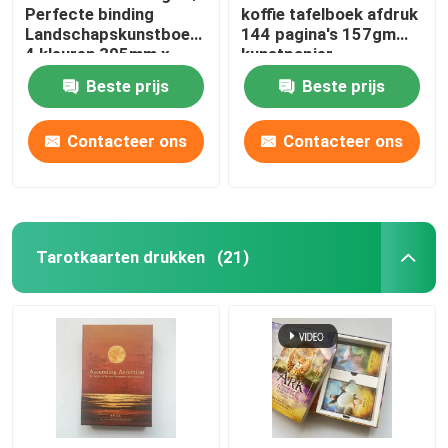
Perfecte binding
koffie tafelboek afdruk
Landschapskunstboeken
144 pagina's 157gm
4 kleuren 305mm x
kunstpapier
229mm
Beste prijs
Beste prijs
Contacteer ons
Contacteer ons
Tarotkaarten drukken
(21)