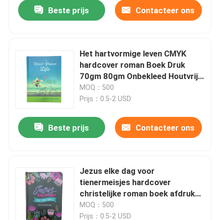
Beste prijs
Contacteer ons
Het hartvormige leven CMYK
hardcover roman Boek Druk
70gm 80gm Onbekleed Houtvrij
Papier Smyth Gesneden Binding
MOQ：500
Prijs：0.5-2 USD
Beste prijs
Contacteer ons
Huis
Jezus elke dag voor
tienermeisjes hardcover
Producten
christelijke roman boek afdruk
met sopt uv en aangepaste
MOQ：500
cover afwerking
Video's
Prijs：0.5-2 USD