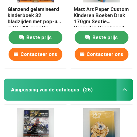
Glanzend gelamineerd
Matt Art Paper Custom
kinderboek 32
Kinderen Boeken Druk
bladzijden met pop-ups
170gm Sectie
in 8,5x11 grootte
Gesneden Casebound
Beste prijs
Beste prijs
Contacteer ons
Contacteer ons
Aanpassing van de catalogus
(26)