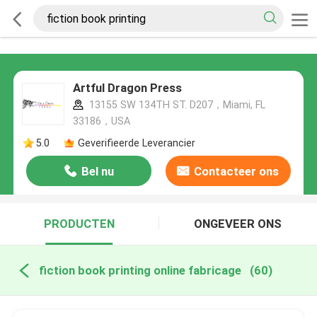
Artful Dragon Press
13155 SW 134TH ST. D207，Miami, FL
33186，USA
5.0
Geverifieerde Leverancier
Bel nu
Contacteer ons
PRODUCTEN
ONGEVEER ONS
fiction book printing online fabricage
(60)