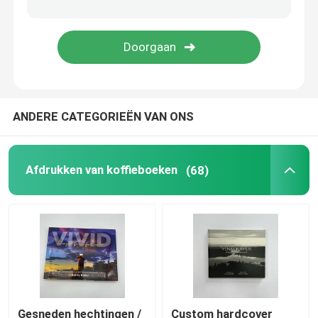
Kleurenboekdrukken
Afdrukken van stripboeken
ANDERE CATEGORIEËN VAN ONS
Bijbeldrukken op maat
Geschenkverpakkingsdozen
Afdrukken van koffieboeken
(68)
Gesneden hechtingen /
Custom hardcover