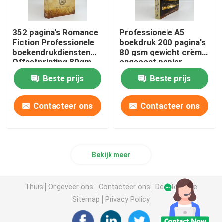
352 pagina's Romance
Professionele A5
Fiction Professionele
boekdruk 200 pagina's
boekendrukdiensten
80 gsm gewicht crème
Offsetprinting 80gm
ongecoat papier
Beste prijs
Beste prijs
Contacteer ons
Contacteer ons
Bekijk meer
Thuis
Ongeveer ons
Contacteer ons
Desktop Site
Sitemap
Privacy Policy