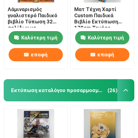
Λάμιναρισμός
Ματ Τέχνη Χαρτί
γυαλιστερό Παιδικό
Custom Παιδικά
βιβλίο Τύπωση 32
Βιβλίο Εκτύπωση
σελίδων με
170gm Τομέας
αναδυόμενες σελίδες
ραμμένο Casebound
Καλύτερη τιμή
Καλύτερη τιμή
σε μέγεθος 8,5x11
επαφή
επαφή
Εκτύπωση καταλόγου προσαρμοσμένου
(26)