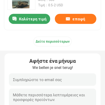
φαντασίας με ματ λαμινάρισμα
Τιμή：0.5-2 USD
Εκτύπωση παιδικών βιβλίων
Καλύτερη τιμή
επαφή
Εκτύπωση καταλόγου προσαρμοσμένου
Δείτε περισσότερων
Εκτύπωση βιβλίων
Υπηρεσία εκτύπωσης εγγράφων
Αφήστε ένα μήνυμα
We bellen je snel terug!
Εκτύπωση βιβλίων με σκληρή επιφάνεια
Υπηρεσίες εκτύπωσης ημερολογίων
Εκτύπωση περιοδικών