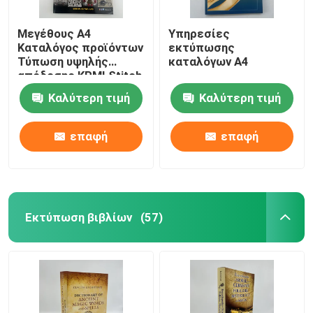
Μεγέθους A4
Υπηρεσίες
Καταλόγος προϊόντων
εκτύπωσης
Τύπωση υψηλής
καταλόγων A4
απόδοσης KPMI Stitch
Perfect bind
Καλύτερη τιμή
Καλύτερη τιμή
επαφή
επαφή
Εκτύπωση βιβλίων
(57)