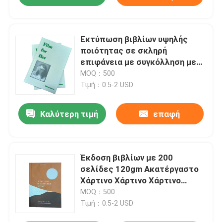
Εκτύπωση βιβλίων υψηλής
ποιότητας σε σκληρή
επιφάνεια με συγκόλληση με
ραφή Smyth και ματ
MOQ：500
λαμινάρισμα
Τιμή：0.5-2 USD
Καλύτερη τιμή
επαφή
Έκδοση βιβλίων με 200
σελίδες 120gm Ακατέργαστο
Χάρτινο Χάρτινο Χάρτινο
Χάρτινο Καλύμμα
MOQ：500
Τιμή：0.5-2 USD