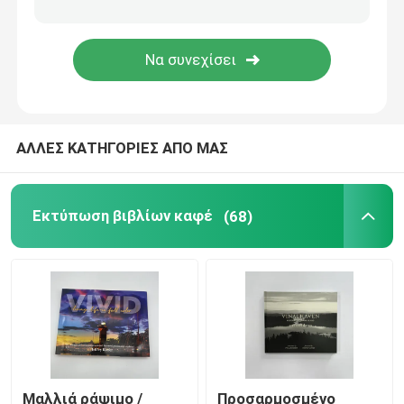
Εκτύπωση βιβλίων με χρώματα
Εκτύπωση κόμικ
ΑΛΛΕΣ ΚΑΤΗΓΟΡΙΕΣ ΑΠΟ ΜΑΣ
Εκτύπωση Γραφών
Κουτί συσκευασίας δώρων
Εκτύπωση βιβλίων καφέ
(68)
Μαλλιά ράψιμο /
Προσαρμοσμένο