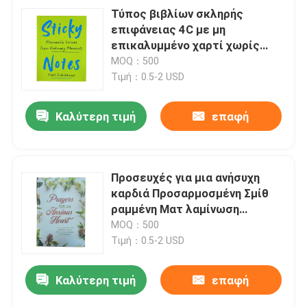
Τύπος βιβλίων σκληρής
επιφάνειας 4C με μη
επικαλυμμένο χαρτί χωρίς
ξύλο και UV spot
MOQ：500
Τιμή：0.5-2 USD
Καλύτερη τιμή
επαφή
Προσευχές για μια ανήσυχη
καρδιά Προσαρμοσμένη Σμίθ
ραμμένη Ματ λαμίνωση
Χριστιανική μυθιστορήματα
MOQ：500
Τύπο βιβλίου με σημείο UV
Τιμή：0.5-2 USD
φινίρισμα
Καλύτερη τιμή
επαφή