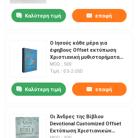
Καλύτερη τιμή
επαφή
Περίπου εμείς
Πόρος
Ο Ιησούς κάθε μέρα για
έφηβους Offset εκτύπωση
Μας ελάτε σε επαφή με
Χριστιανική μυθιστορήματα
βιβλία φαντασίας με ματ
MOQ：500
λαμινοποιημένη θήκη και
Τιμή：0.5-2 USD
Ειδήσεις
σημείο UV
Καλύτερη τιμή
επαφή
Ζητήστε ένα απόσπασμα
Εκτύπωση βιβλίων καφέ
Οι Άνδρες της Βίβλου
Devotional Customized Offset
Εκτύπωση Χριστιανικών
Εκτύπωση Καρτών Ταρώ
μυθιστορημάτων βιβλία
MOQ：500