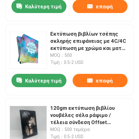
Καλύτερη τιμή
επαφή
Εκτύπωση βιβλίων τσέπης
σκληρής επιφάνειας με 4C/4C
εκτύπωση με χρώμα και ματ
στρώση
MOQ：500
Τιμή：0.5-2 USD
Καλύτερη τιμή
επαφή
Σπίτι
120gm εκτύπωση βιβλίου
νουβέλες σέλα ράψιμο /
Προϊόντα
τέλεια σύνδεση Offset
εκτύπωση
MOQ：500 τεμάχια
Βίντεο
Τιμή：0.5-2 USD