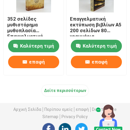
352 σελίδες
Επαγγελματική
μυθιστόρημα
εκτύπωση βιβλίων A5
μυθοπλασία
200 σελίδων 80
Επαγγελματική
γραμμάρια
εκτύπωση βιβλίων
Καλύτερη τιμή
Καλύτερη τιμή
Υπηρεσίες
εκτύπωσης οφσέτ
80gm
επαφή
επαφή
Δείτε περισσότερων
Αρχική Σελίδα
Περίπου εμείς
επαφή
Desktop Site
Sitemap
Privacy Policy