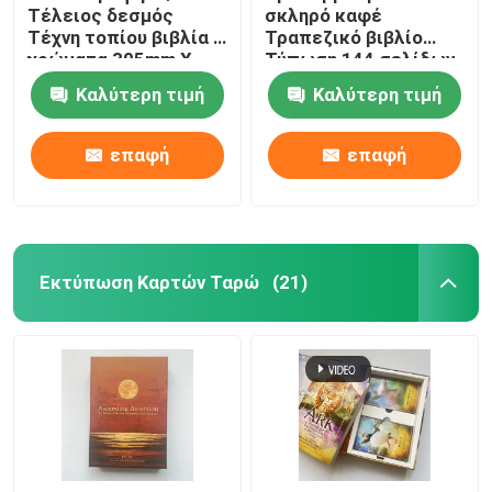
Τέλειος δεσμός
σκληρό καφέ
Τέχνη τοπίου βιβλία 4
Τραπεζικό βιβλίο
χρώματα 305mm X
Τύπωση 144 σελίδων
229mm
157gm Χαρτί τέχνης
Καλύτερη τιμή
Καλύτερη τιμή
επαφή
επαφή
Εκτύπωση Καρτών Ταρώ
(21)