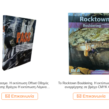
ασμα. Η εκτύπωση Offset Οδηγός
Το Rocktown Bouldering. Η εκτύπω
ησης Βράχου Η εκτύπωση Λάμινασης
αναρρίχησης σε βράχο CMYK O
Λάμψη CMYK Χρώμα
εκτύπωση με συγκόλληση από
Επικοινωνία
Επικοινωνία