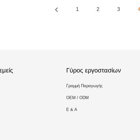
1
2
3
εμείς
Γύρος εργοστασίων
Γραμμή Παραγωγής
OEM / ODM
Ε & Α