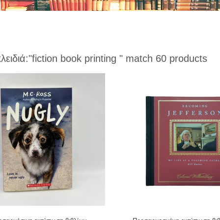
κλειδιά:
"fiction book printing "
match 60 products