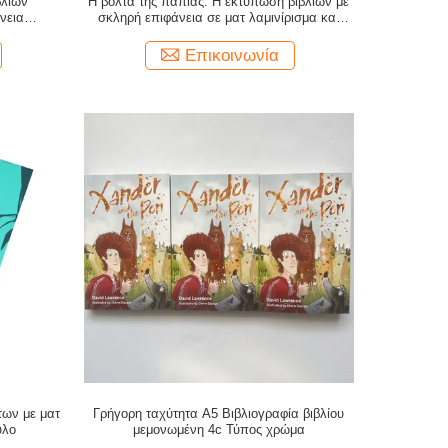
βλίων
Η βόλτα της πάπιας. Η εκτύπωση βιβλίων με
νεια
σκληρή επιφάνεια σε ματ λαμινίρισμα και
α ζωντανά
σελίδες χωρίς ξύλο.
Επικοινωνία
των με ματ
Γρήγορη ταχύτητα A5 Βιβλιογραφία βιβλίου
ύλο
μεμονωμένη 4c Τύπος χρώμα