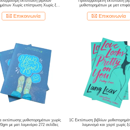
οσαρμόσιμη εκτύπωση βιβλίων
Προσαρμοσμένη εκτύπωση βι
ημάτων Χωρίς επίστρωση Χωρίς ξύλο
μυθιστορημάτων με ματ επιφά
gm 80gm 100gm 120gm Βάρος
επικαλύψεως με φόλινγκ φινίρισμ
χρώματα CMYK
Επικοινωνία
Επικοινωνία
α εκτύπωσης μυθιστορημάτων χωρίς
1C Εκτύπωση βιβλίων μυθιστορημά
20gm με ματ λαμινάριο 272 σελίδες
λαμινισμό και χαρτί χωρίς ξ