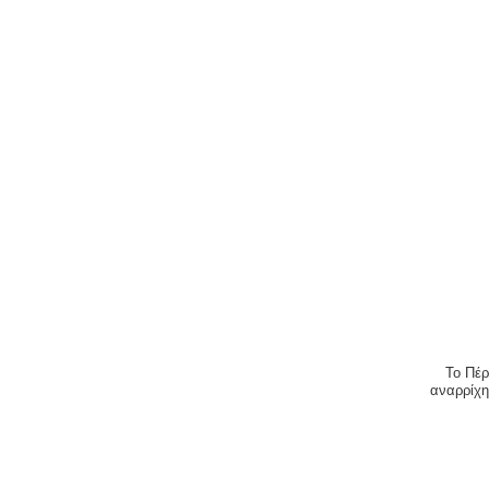
Το Πέρ
αναρρίχ