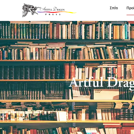
Σπίτι
Προ