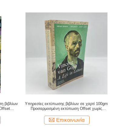
ση βιβλίων
Υπηρεσίες εκτύπωσης βιβλίων σε χαρτί 100gm
ffset
Προσαρμοσμένη εκτύπωση Offset χωρίς
 Smyth
επίστρωση ξύλου
Επικοινωνία