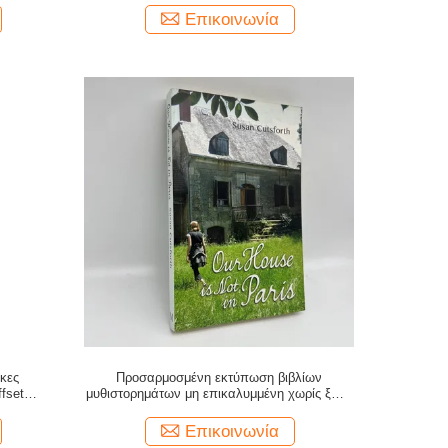
Επικοινωνία
ίκες
Προσαρμοσμένη εκτύπωση βιβλίων
fset
μυθιστορημάτων μη επικαλυμμένη χωρίς ξύλο
 με ματ
γυαλιστερή / ματ στρώση
 δεσμό
Επικοινωνία