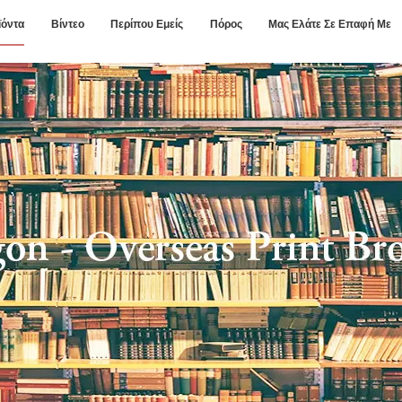
ϊόντα
Βίντεο
Περίπου Εμείς
Πόρος
Μας Ελάτε Σε Επαφή Με