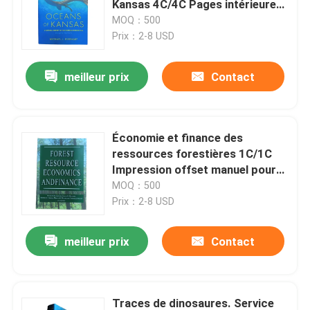
Kansas 4C/4C Pages intérieures
avec couverture dure laminée
MOQ：500
Impression de livres à colorier
mate
Prix：2-8 USD
meilleur prix
Contact
Impression de bandes dessinées
L'impression de bibles sur mesure
Économie et finance des
ressources forestières 1C/1C
Boîtes d'emballage pour cadeaux
Impression offset manuel pour
1000
MOQ：500
Prix：2-8 USD
meilleur prix
Contact
Traces de dinosaures. Service