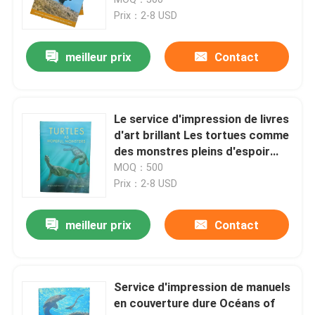
avec finition de couverture de
Prix：2-8 USD
stratification mate
L'impression de livres pour enfants
meilleur prix
Contact
Impression de catalogue sur mesure
Le service d'impression de livres
Impression de livres de romans
d'art brillant Les tortues comme
des monstres pleins d'espoir
Avec 4C / 4C Impression couleur
MOQ：500
Service d'impression de manuels
pour les pages intérieures
Prix：2-8 USD
Impression de livres d'art en couverture dure
meilleur prix
Contact
Services d'impression de calendriers
Service d'impression de manuels
en couverture dure Océans of
Impression de journaux sur mesure