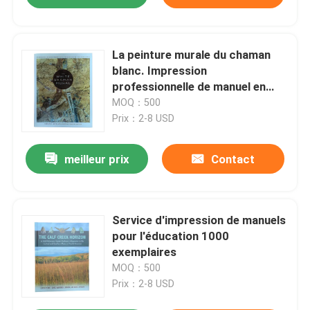
La peinture murale du chaman
blanc. Impression
professionnelle de manuel en
couverture rigide avec boîtier
MOQ：500
PLC et pages de papier art
Prix：2-8 USD
brillant plus Jcaket.
meilleur prix
Contact
Service d'impression de manuels
pour l'éducation 1000
exemplaires
MOQ：500
Prix：2-8 USD