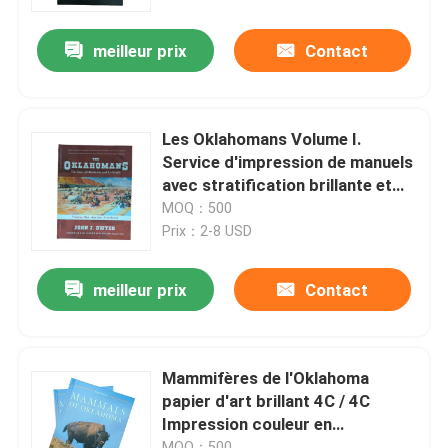
meilleur prix
Contact
Au sujet de nous
Ressource
Les Oklahomans Volume I.
Service d'impression de manuels
Contactez-nous
avec stratification brillante et
reliure en couverture rigide
MOQ：500
cousue par Smyth
Prix：2-8 USD
Nouvelles
meilleur prix
Contact
Demandez une citation
Impression de livres de table à café
Mammifères de l'Oklahoma
papier d'art brillant 4C / 4C
Impression couleur en
Impression de cartes de tarot
couverture rigide Livre de texte
MOQ：500