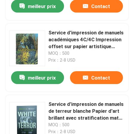
meilleur prix
Contact
Service d'impression de manuels
académiques 4C/4C Impression
offset sur papier artistique
brillant avec couverture laminée
MOQ：500
mate
Prix：2-8 USD
meilleur prix
Contact
Maison
Service d'impression de manuels
de terreur blanche Papier d'art
Produits
brillant avec stratification mate
UV finition de l'impression de
MOQ：500
livres d'enseignement
Vidéos
Prix：2-8 USD