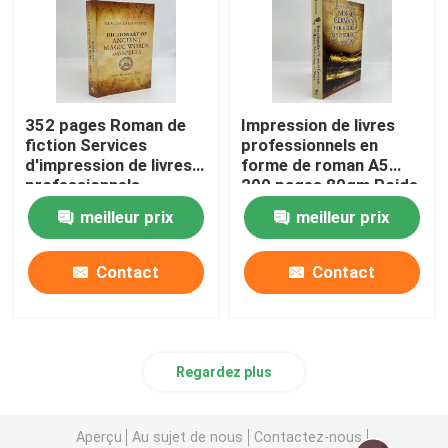
352 pages Roman de
Impression de livres
fiction Services
professionnels en
d'impression de livres
forme de roman A5
professionnels
200 pages 80gm Poids
Impression offset
papier crème non
meilleur prix
meilleur prix
80gm
recouvert
Contact
Contact
Regardez plus
Aperçu
Au sujet de nous
Contactez-nous