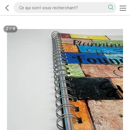
2
/
4