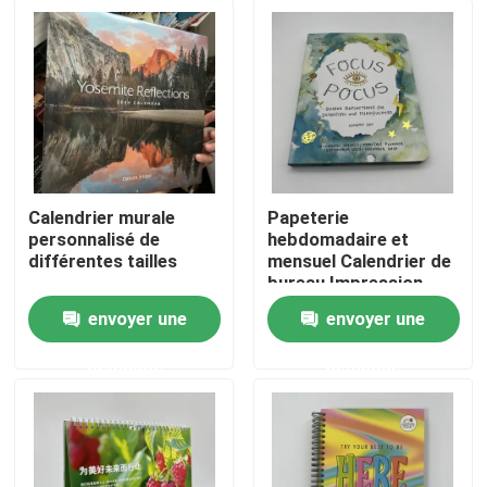
Calendrier murale
Papeterie
personnalisé de
hebdomadaire et
différentes tailles
mensuel Calendrier de
bureau Impression
offset pour la
envoyer une
envoyer une
publicité
Maison
promotionnelle
demande
demande
Produits
Vidéos