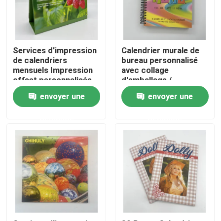
Au sujet de nous
Services d'impression
Calendrier murale de
Ressource
de calendriers
bureau personnalisé
mensuels Impression
avec collage
offset personnalisée
d'emballage /
Calendrier de bureau
perforation de trous
Contactez-nous
envoyer une
envoyer une
debout
demande
demande
Nouvelles
Demandez une citation
Impression de livres de table à café
Impression de cartes de tarot