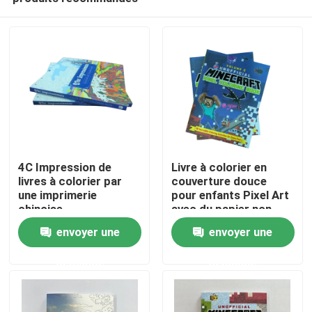
4C Impression de
Livre à colorier en
livres à colorier par
couverture douce
une imprimerie
pour enfants Pixel Art
chinoise
avec du papier non
Maison
revêtu sans bois
envoyer une
envoyer une
demande
demande
Produits
Vidéos