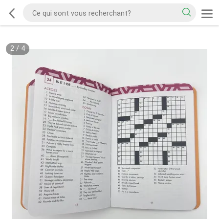
2
/
4