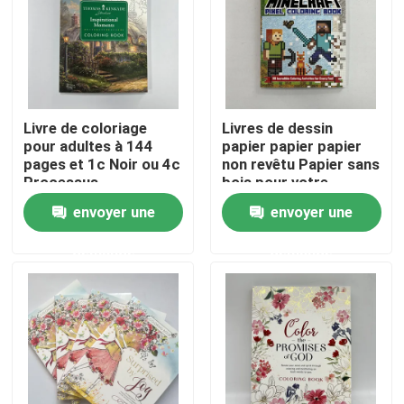
Au sujet de nous
Ressource
Livre de coloriage
Livres de dessin
pour adultes à 144
papier papier papier
pages et 1c Noir ou 4c
non revêtu Papier sans
Contactez-nous
Processus
bois pour votre
d'impression
collection
envoyer une
envoyer une
Nouvelles
demande
demande
Demandez une citation
Impression de livres de table à café
Impression de cartes de tarot