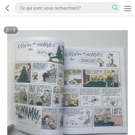
2
/
5