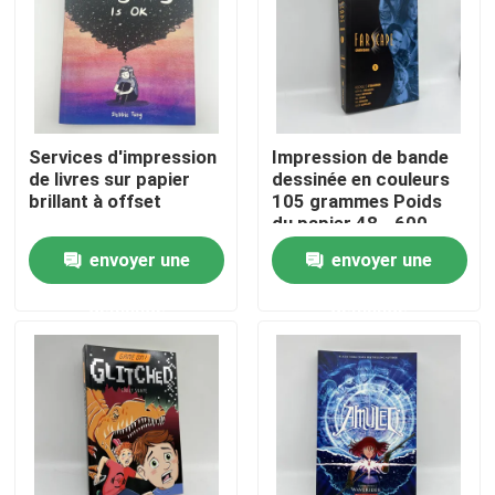
Au sujet de nous
Ressource
Services d'impression
Impression de bande
de livres sur papier
dessinée en couleurs
brillant à offset
105 grammes Poids
Contactez-nous
du papier 48 - 600
pages
envoyer une
envoyer une
Nouvelles
demande
demande
Demandez une citation
Impression de livres de table à café
Impression de cartes de tarot