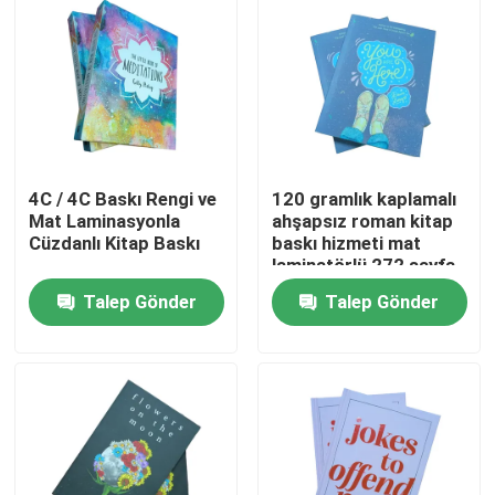
4C / 4C Baskı Rengi ve
120 gramlık kaplamalı
Mat Laminasyonla
ahşapsız roman kitap
Cüzdanlı Kitap Baskı
baskı hizmeti mat
laminatörlü 272 sayfa
Talep Gönder
Talep Gönder
Ev
Ürünler
videolar