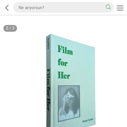
2
/
3