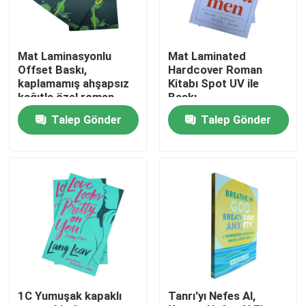
Hakkımızda
Mat Laminasyonlu
Mat Laminated
Offset Baskı,
Hardcover Roman
Kaynak
kaplamamış ahşapsız
Kitabı Spot UV ile
kağıtla özel roman
Baskı
kitapları
Talep Gönder
Talep Gönder
Bize Ulaşın
Haberler
Bir teklif isteği
Sehpa Kitap Basımı
1C Yumuşak kapaklı
Tanrı'yı Nefes Al,
Tarot Kartı Baskı