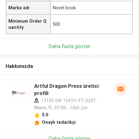
Marka adı
Novel book
Minimum Order Q
500
uantity
Daha fazla göster
Hakkımızda
Artful Dragon Press üretici
profili
13155 SW 134TH ST. D207，
Miami, FL 33186，USA ,Çin
5.0
Onaylı tedarikçi
Daha fazla göster