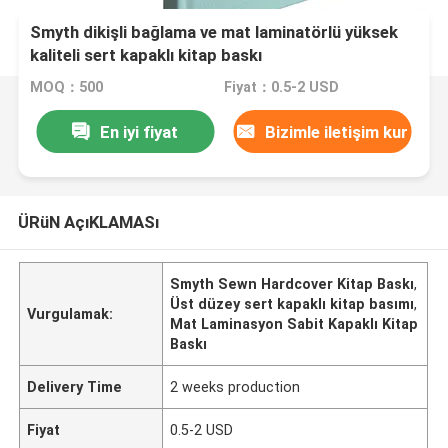
Smyth dikişli bağlama ve mat laminatörlü yüksek
kaliteli sert kapaklı kitap baskı
MOQ：500
Fiyat：0.5-2 USD
En iyi fiyat
Bizimle iletişim kur
ÜRüN AçıKLAMASı
Smyth Sewn Hardcover Kitap Baskı
,
Üst düzey sert kapaklı kitap basımı
,
Vurgulamak:
Mat Laminasyon Sabit Kapaklı Kitap
Baskı
Delivery Time
2 weeks production
Fiyat
0.5-2 USD