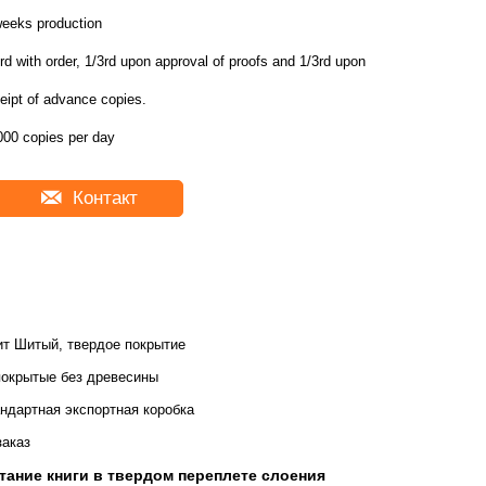
weeks production
rd with order, 1/3rd upon approval of proofs and 1/3rd upon
eipt of advance copies.
000 copies per day
Контакт
т Шитый, твердое покрытие
окрытые без древесины
ндартная экспортная коробка
заказ
тание книги в твердом переплете слоения