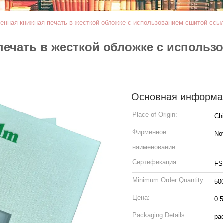
енная книжная печать в жесткой обложке с использованием сшитой ссы
ечать в жесткой обложке с использ
Основная информа
Place of Origin:
Ch
Фирменное
No
наименование:
Сертификация:
FS
Minimum Order Quantity:
50
Цена:
0.
Packaging Details:
pac