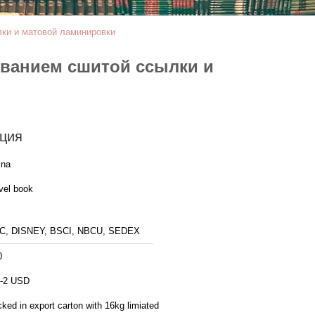
лки и матовой ламинировки
ованием сшитой ссылки и
ция
ina
vel book
C, DISNEY, BSCI, NBCU, SEDEX
0
5-2 USD
ked in export carton with 16kg limiated