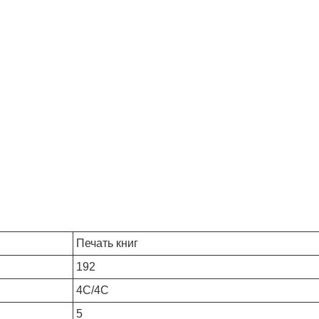
Печать книг
192
4С/4С
5