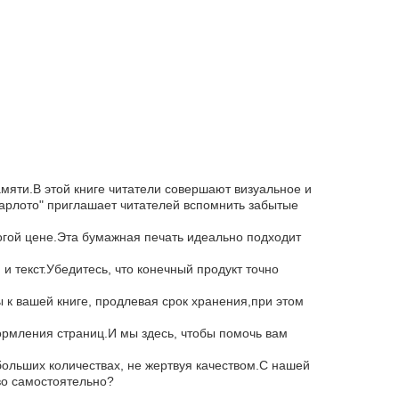
мяти.В этой книге читатели совершают визуальное и
рлото" приглашает читателей вспомнить забытые
огой цене.Эта бумажная печать идеально подходит
 текст.Убедитесь, что конечный продукт точно
 к вашей книге, продлевая срок хранения,при этом
ормления страниц.И мы здесь, чтобы помочь вам
 больших количествах, не жертвуя качеством.С нашей
во самостоятельно?