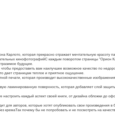
она Карлото, которая прекрасно отражает мечтательную красоту па
ательных кинофотографийС каждым поворотом страницы "Орион Ка
отразимое будущее.
о, чтобы предоставить вам наилучшее возможное качество по недор
то дает страницам теплое и приятное ощущение.
ой печати, которая производит высококачественные изображения и
овую ламинированную поверхность, которая добавляет слой защиты
е настроить каждый аспект своей книги, от дизайна обложки до оф
дит для авторов, которые хотят опубликовать свои произведения в
ез кремаТак почему бы не попробовать и не посмотреть на качест