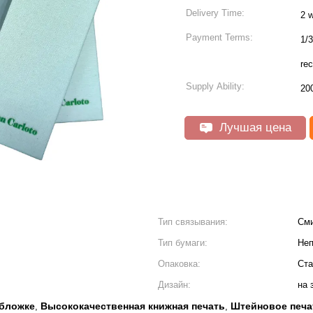
Delivery Time:
2 
Payment Terms:
1/3
rec
Supply Ability:
20
Лучшая цена
Тип связывания:
Сми
Тип бумаги:
Неп
Опаковка:
Ста
Дизайн:
на 
обложке
Высококачественная книжная печать
Штейновое печа
,
,