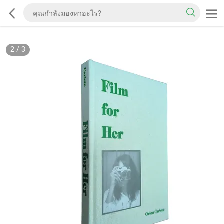
2
/
3