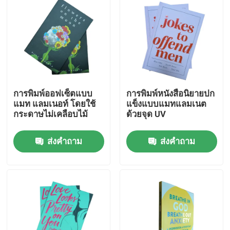
เกี่ยวกับเรา
ทรัพยากร
การพิมพ์ออฟเซ็ตแบบ
การพิมพ์หนังสือนิยายปก
ติดต่อเรา
แมท แลมเนอท์ โดยใช้
แข็งแบบแมทแลมเนต
กระดาษไม่เคลือบไม้
ด้วยจุด UV
ข่าว
ส่งคำถาม
ส่งคำถาม
ขอใบเสนอราคา
การพิมพ์หนังสือโต๊ะกาแฟ
การ พิมพ์ บัตร ทาโร