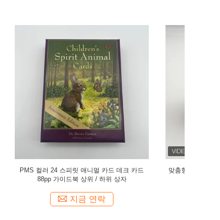
 데크 카드
맞춤형 게임 타로 카드 인쇄 종이 건설 OEM /
120 타로
상자
ODM 서비스
지금 연락