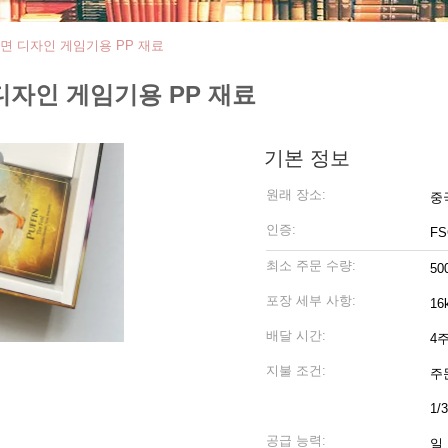
뒷면 디자인 게임기용 PP 재료
 디자인 게임기용 PP 재료
기본 정보
원래 장소:
중
인증:
FS
최소 주문 수량:
50
포장 세부 사항:
1
배달 시간:
4
지불 조건:
주
1/
공급 능력:
일 