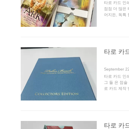
타로 카드 인
점점 더 많은 
어지든, 독특
단계이며 결정
타로 카드
September 22
타로 카드 인쇄
그 들 은 점술
로 카드 제작
쇄 서비스, 특
타로 카드