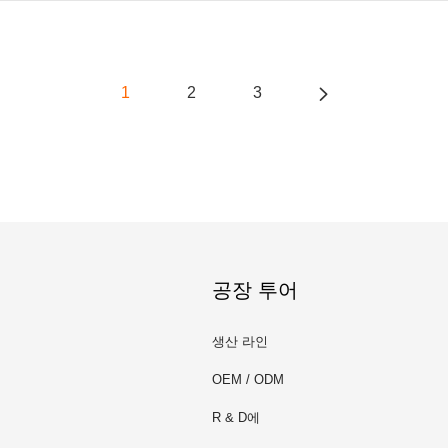
1
2
3
공장 투어
생산 라인
OEM / ODM
R & D에