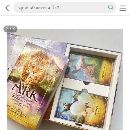
2
/
8