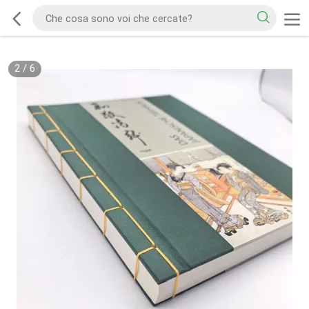
2
/
6