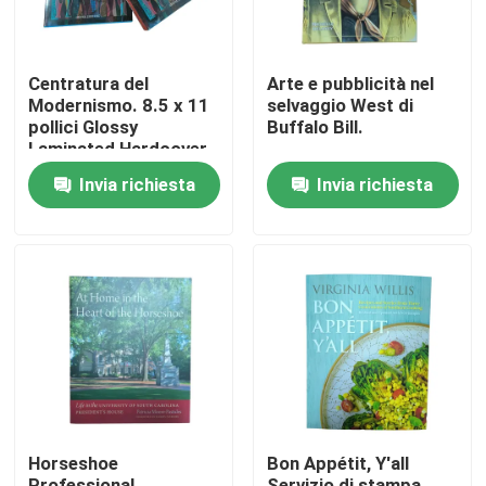
Centratura del
Arte e pubblicità nel
Modernismo. 8.5 x 11
selvaggio West di
pollici Glossy
Buffalo Bill.
Laminated Hardcover
Art Book Professional
Invia richiesta
Invia richiesta
4C/4C Offset Printing
Service
Casa
Prodotti
Horseshoe
Bon Appétit, Y'all
Video
Professional
Servizio di stampa