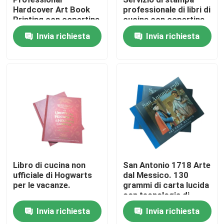
Hardcover Art Book
professionale di libri di
Printing con copertina
cucina con copertina
Circa noi
laminata opaca e
laminata C1S e pagine
Invia richiesta
Invia richiesta
pagine 4C
4C per cucina
Risorsa
Contattici
Notizie
Richieda una citazione
Libro di cucina non
San Antonio 1718 Arte
ufficiale di Hogwarts
dal Messico. 130
per le vacanze.
grammi di carta lucida
Stampa dei libri da tavola
con tecnologia di
stampa offset.
Invia richiesta
Invia richiesta
Stampa delle carte del tarot