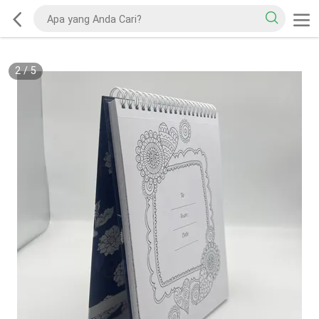
2
/
5