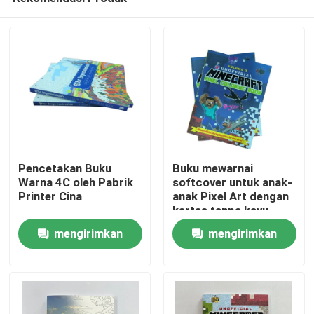
Pencetakan Buku
Buku mewarnai
Warna 4C oleh Pabrik
softcover untuk anak-
Printer Cina
anak Pixel Art dengan
kertas tanpa kayu
Rumah
mengirimkan
mengirimkan
permintaan
permintaan
Produk
video