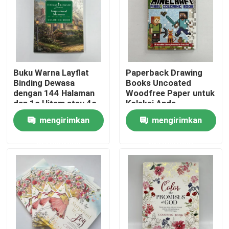
Tentang kami
Sumber
Buku Warna Layflat
Paperback Drawing
Binding Dewasa
Books Uncoated
dengan 144 Halaman
Woodfree Paper untuk
Hubungi kami
dan 1c Hitam atau 4c
Koleksi Anda
Proses Pencetakan
mengirimkan
mengirimkan
Berita
permintaan
permintaan
Permintaan Penawaran
Percetakan Buku Meja Kopi
Pencetakan Kartu Tarot