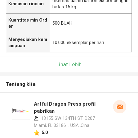
dikemas dalam karton ekspor dengan
Kemasan rincian
batas 16 kg
Kuantitas min Ord
500 BUAH
er
Menyediakan kem
10.000 eksemplar per hari
ampuan
Lihat Lebih
Tentang kita
Artful Dragon Press profil
pabrikan
13155 SW 134TH ST. D207，
Miami, FL 33186，USA ,Cina
5.0