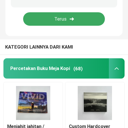
Mencetak Buku Warni
Pencetakan Buku Komik
KATEGORI LAINNYA DARI KAMI
Mencetak Alkitab yang Disesuaikan
Kotak Kemasan Hadiah
Percetakan Buku Meja Kopi
(68)
Menjahit jahitan /
Custom Hardcover