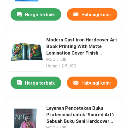
Harga terbaik
Hubungi kami
Tentang kami
Sumber
Modern Cast Iron Hardcover Art
Book Printing With Matte
Hubungi kami
Lamination Cover Finish
Hardcover Book Printing
MOQ：500
Layanan
Harga：2-5 USD
Berita
Harga terbaik
Hubungi kami
Permintaan Penawaran
Percetakan Buku Meja Kopi
Layanan Pencetakan Buku
Profesional untuk 'Sacred Art':
Sebuah Buku Seni Hardcover
Pencetakan Kartu Tarot
yang Diukir oleh Pencetakan
MOQ：500