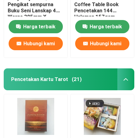
Pengikat sempurna
Coffee Table Book
Buku Seni Lanskap 4
Pencetakan 144
Warna 305mm X
Halaman 157gsm
229mm
Kertas Seni
Harga terbaik
Harga terbaik
Hubungi kami
Hubungi kami
Pencetakan Kartu Tarot
(21)