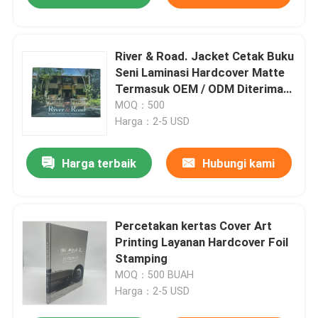
River & Road. Jacket Cetak Buku
Seni Laminasi Hardcover Matte
Termasuk OEM / ODM Diterima
Dibuat oleh Profesional
MOQ：500
Harga：2-5 USD
Harga terbaik
Hubungi kami
Percetakan kertas Cover Art
Printing Layanan Hardcover Foil
Stamping
MOQ：500 BUAH
Harga：2-5 USD