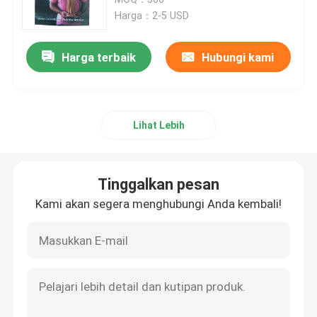
Buku Hardcover Custom kami
Harga：2-5 USD
Pencetakan Buku Anak-anak
Harga terbaik
Hubungi kami
Pencetakan Katalog Khusus
Lihat Lebih
Pencetakan Buku Novel
Layanan Pencetakan Buku teks
Tinggalkan pesan
Kami akan segera menghubungi Anda kembali!
Pencetakan Buku Seni Hardcover
Layanan Pencetakan Kalender
Pencetakan Jurnal Khusus