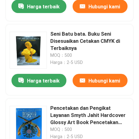
Harga terbaik
Hubungi kami
Seni Batu bata. Buku Seni
Disesuaikan Cetakan CMYK di
Terbaiknya
MOQ：500
Harga：2-5 USD
Harga terbaik
Hubungi kami
Rumah
Pencetakan dan Pengikat
Layanan Smyth Jahit Hardcover
Produk
Glossy Art Book Pencetakan
untuk Jerman Austria dan Swiss
MOQ：500
Target Pistol
video
Harga：2-5 USD