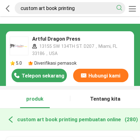
Artful Dragon Press
13155 SW 134TH ST. D207，Miami, FL
33186，USA
5.0
Diverifikasi pemasok
Telepon sekarang
Hubungi kami
produk
Tentang kita
custom art book printing pembuatan online
(280)