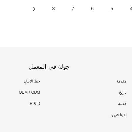
8
7
6
5
جولة في المعمل
مقدمة
خط الانتاج
تاريخ
OEM / ODM
خدمة
R & D
لدينا فريق