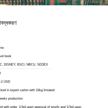
বদ্ধকরণ
ina
vel book
C, DISNEY, BSCI, NBCU, SEDEX
0
5-2 USD
ked in export carton with 16kg limiated
weeks production
rd with order, 1/3rd upon approval of proofs and 1/3rd upon