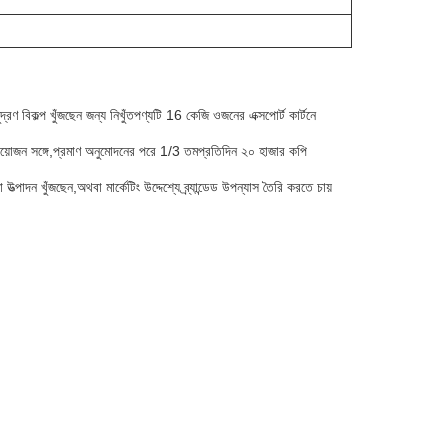
রণ বিকল্প খুঁজছেন জন্য নিখুঁতপণ্যটি 16 কেজি ওজনের এক্সপোর্ট কার্টনে
প্রয়োজন সঙ্গে,প্রমাণ অনুমোদনের পরে 1/3 তমপ্রতিদিন ২০ হাজার কপি
াদন খুঁজছেন,অথবা মার্কেটিং উদ্দেশ্যে ব্র্যান্ডেড উপন্যাস তৈরি করতে চায়