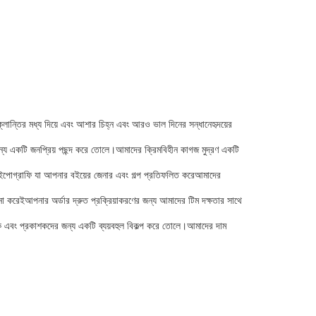
ান্তির মধ্য দিয়ে এবং আশার চিহ্ন এবং আরও ভাল দিনের সন্ধানেহৃদয়ের
য একটি জনপ্রিয় পছন্দ করে তোলে।আমাদের ক্রিমবিহীন কাগজ মুদ্রণ একটি
াইপোগ্রাফি যা আপনার বইয়ের জেনার এবং গল্প প্রতিফলিত করেআমাদের
না করেইআপনার অর্ডার দ্রুত প্রক্রিয়াকরণের জন্য আমাদের টিম দক্ষতার সাথে
ক এবং প্রকাশকদের জন্য একটি ব্যয়বহুল বিকল্প করে তোলে।আমাদের দাম