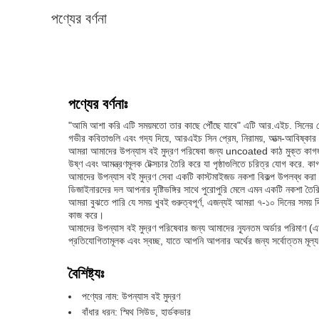
পণ্যের বর্ণনা
পণ্যের বর্ণনাঃ
"আমি আশা করি এটি সময়মতো তার কাছে পৌঁছে যাবে" এটি আর.এইচ. সিনের সেরা
গভীর কবিতাগুলি এবং গদ্য দিয়ে, আরএইচ সিন প্রেম, নিরাময়, আত্ম-আবিষ্কার এ
আমরা আমাদের উপন্যাস বই মুদ্রণ পরিষেবা জন্য uncoated কাঠ মুক্ত কাগজ 
উষ্ণ এবং আমন্ত্রণমূলক টেক্সচার তৈরি করে যা পৃষ্ঠাগুলিতে চরিত্র যোগ করে.
আমাদের উপন্যাস বই মুদ্রণ সেবা একটি কাস্টমাইজড নকশা বিকল্প উপলব্ধ কর
ডিজাইনারদের দল আপনার দৃষ্টিভঙ্গির সাথে পুরোপুরি মেলে এমন একটি নকশা তৈ
আমরা বুঝতে পারি যে সময় খুবই গুরুত্বপূর্ণ, এজন্যই আমরা ৭-১০ দিনের সময় 
কাজ করে।
আমাদের উপন্যাস বই মুদ্রণ পরিষেবার জন্য আমাদের ন্যূনতম অর্ডার পরিমাণ 
প্রতিযোগিতামূলক এবং স্বচ্ছ, যাতে আপনি আপনার অর্থের জন্য সর্বোত্তম মূল্
বৈশিষ্ট্যঃ
পণ্যের নাম: উপন্যাস বই মুদ্রণ
বাঁধার ধরন: স্মিথ সিউড, হার্ডকভার