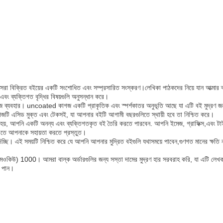
 বিক্রিত বইয়ের একটি সংশোধিত এবং সম্প্রসারিত সংস্করণ।লেখিকা পাঠকদের নিয়ে যান আত্মার ক্ল
বং ব্যক্তিগত বৃদ্ধির বিষয়গুলি অনুসন্ধান করে।
ব্যবহার। uncoated কাগজ একটি প্রাকৃতিক এবং স্পর্শকাতর অনুভূতি আছে যা এটি বই মুদ্রণ জন্
 কাগজটি এসিড মুক্ত এবং টেকসই, যা আপনার বইটি আগামী বছরগুলিতে স্থায়ী হবে তা নিশ্চিত করে।
া হয়, আপনি একটি অনন্য এবং ব্যক্তিগতকৃত বই তৈরি করতে পারবেন. আপনি ইমেজ, গ্রাফিক্স,এবং ট
রিতে আপনাকে সহায়তা করতে প্রস্তুত।
দিচ্ছি। এই সময়টি নিশ্চিত করে যে আপনি আপনার মুদ্রিত বইগুলি যথাসময়ে পাবেন,গুণগত মানের ক্ষতি 
(এমওকিউ) 1000। আমরা বাল্ক অর্ডারগুলির জন্য সস্তা দামের মুদ্রণ হার সরবরাহ করি, যা এটি লেখ
য পান।