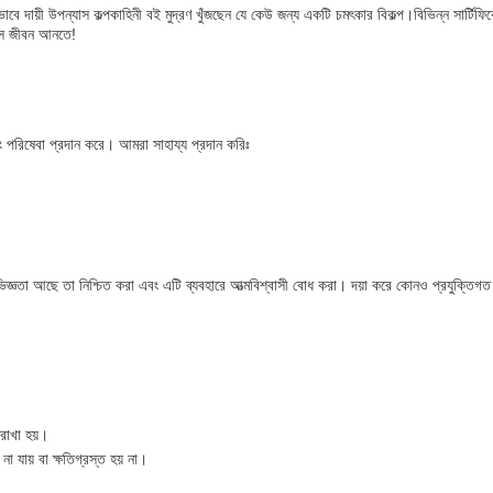
ভাবে দায়ী উপন্যাস কল্পকাহিনী বই মুদ্রণ খুঁজছেন যে কেউ জন্য একটি চমৎকার বিকল্প।বিভিন্ন সার্টিফি
যাস জীবন আনতে!
ং পরিষেবা প্রদান করে। আমরা সাহায্য প্রদান করিঃ
জ্ঞতা আছে তা নিশ্চিত করা এবং এটি ব্যবহারে আত্মবিশ্বাসী বোধ করা। দয়া করে কোনও প্রযুক্তিগত
 রাখা হয়।
া যায় বা ক্ষতিগ্রস্ত হয় না।