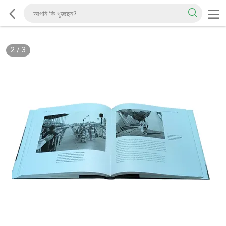
2
/
3