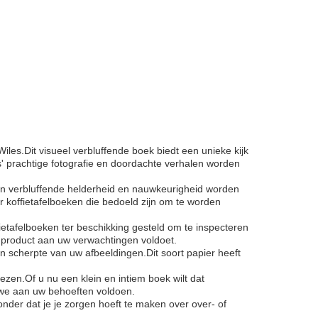
es.Dit visueel verbluffende boek biedt een unieke kijk
prachtige fotografie en doordachte verhalen worden
en verbluffende helderheid en nauwkeurigheid worden
 koffietafelboeken die bedoeld zijn om te worden
fietafelboeken ter beschikking gesteld om te inspecteren
indproduct aan uw verwachtingen voldoet.
 en scherpte van uw afbeeldingen.Dit soort papier heeft
zen.Of u nu een klein en intiem boek wilt dat
 we aan uw behoeften voldoen.
er dat je je zorgen hoeft te maken over over- of