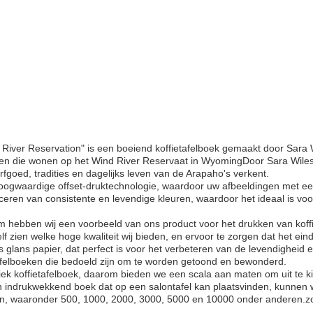
ver Reservation" is een boeiend koffietafelboek gemaakt door Sara Wil
n die wonen op het Wind River Reservaat in WyomingDoor Sara Wiles' 
rfgoed, tradities en dagelijks leven van de Arapaho's verkent.
oogwaardige offset-druktechnologie, waardoor uw afbeeldingen met e
ren van consistente en levendige kleuren, waardoor het ideaal is voor
arom hebben wij een voorbeeld van ons product voor het drukken van kof
elf zien welke hoge kwaliteit wij bieden, en ervoor te zorgen dat het e
is glans papier, dat perfect is voor het verbeteren van de levendigheid
tafelboeken die bedoeld zijn om te worden getoond en bewonderd.
ek koffietafelboek, daarom bieden we een scala aan maten om uit te kie
n indrukwekkend boek dat op een salontafel kan plaatsvinden, kunnen
n, waaronder 500, 1000, 2000, 3000, 5000 en 10000 onder anderen.zond