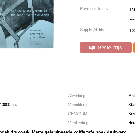
Payment Terms:
1/3
rec
Supply Ability:
10
Beste prijs
Afwerking:
Mat
 10000 enz.
Verpakking:
Sta
OEM/ODM:
Bes
Verplichting:
Har
elboek drukwerk
Matte gelamineerde koffie tafelboek drukwerk
,