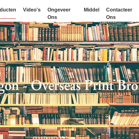
ducten
Video's
Ongeveer
Middel
Contacteer
Ons
Ons