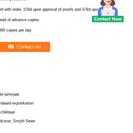
rd with order, 1/3rd upon approval of proofs and 1/3rd upon
eipt of advance copies.
000 copies per day
Contact nu
te laminaat
ndaard exportkarton
chikbaar
dcover, Smyth Sewn