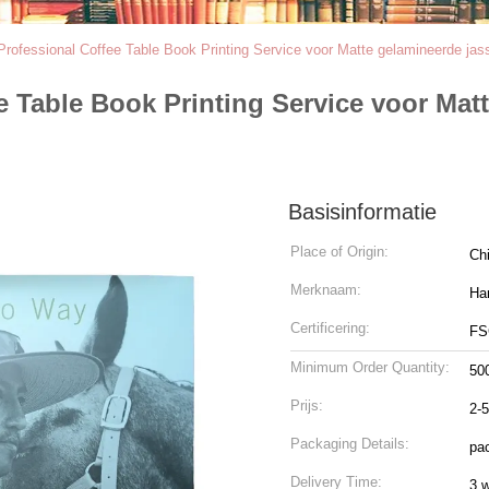
rofessional Coffee Table Book Printing Service voor Matte gelamineerde ja
 Table Book Printing Service voor Mat
Basisinformatie
Place of Origin:
Ch
Merknaam:
Ha
Certificering:
FS
Minimum Order Quantity:
50
Prijs:
2-
Packaging Details:
pac
Delivery Time:
3 