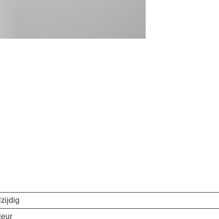
zijdig
leur