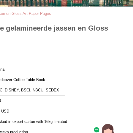
ssen en Gloss Art Paper Pages
te gelamineerde jassen en Gloss
ina
rdcover Coffee Table Book
C, DISNEY, BSCI, NBCU, SEDEX
0
5 USD
ked in export carton with 16kg limiated
weeks production