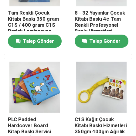
Tam Renkli Çocuk
8 - 32 Yayımlar Çocuk
Hakkımızda
Kitabı Baskı 350 gram
Kitabı Baskı 4c Tam
C1S / 400 gram C1S
Renkli Profesyonel
Parlak Laminasyon
Baskı Hizmetleri
Kaynak
Talep Gönder
Talep Gönder
Bize Ulaşın
Haberler
Bir teklif isteği
Sehpa Kitap Basımı
PLC Padded
C1S Kağıt Çocuk
Hardcover Board
Kitabı Baskı Hizmetleri
Kitap Baskı Servisi
350gm 400gm Ağırlık
Tarot Kartı Baskı