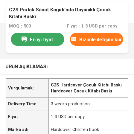
C2S Parlak Sanat Kağıdı'nda Dayanıklı Çocuk
Kitabı Baskı
MOQ：500
Fiyat：1-3 USD per copy
En iyi fiyat
Bizimle iletişim kur
ÜRüN AçıKLAMASı
C2S Hardcover Çocuk Kitabı Baskı
,
Vurgulamak:
Hardcover Çocuk Kitabı Baskı
Delivery Time
3 weeks production
Fiyat
1-3 USD per copy
Marka adı
Hardcover Children book