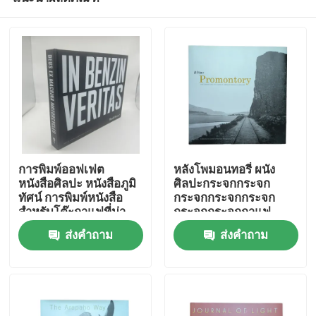
การพิมพ์ออฟเฟต
หลังโพมอนทอรี่ ผนัง
หนังสือศิลปะ หนังสือภูมิ
ศิลปะกระจกกระจก
ทัศน์ การพิมพ์หนังสือ
กระจกกระจกกระจก
สําหรับโต๊ะกาแฟที่น่า
กระจกกระจกกาแฟ
บ้าน
ประทับใจ
ส่งคำถาม
ส่งคำถาม
สินค้า
วิดีโอ