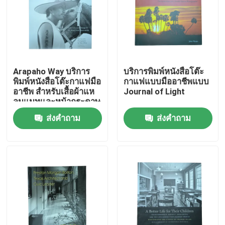
เกี่ยวกับเรา
ทรัพยากร
Arapaho Way บริการ
บริการพิมพ์หนังสือโต๊ะ
พิมพ์หนังสือโต๊ะกาแฟมือ
กาแฟแบบมืออาชีพแบบ
อาชีพ สําหรับเสื้อผ้าแห
Journal of Light
ติดต่อเรา
ลมแมทและหน้ากระดาษ
ศิลปะที่สว่าง
ส่งคำถาม
ส่งคำถาม
ข่าว
ขอใบเสนอราคา
การพิมพ์หนังสือโต๊ะกาแฟ
การ พิมพ์ บัตร ทาโร