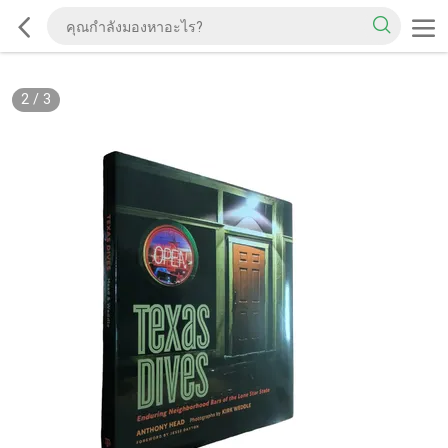
2
/
3