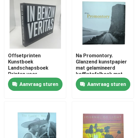
Offsetprinten
Na Promontory.
Kunstboek
Glanzend kunstpapier
Landschapsboek
mat gelamineerd
Printen voor
koffietafelboek met
indrukwekkende
kleurenprint en
Aanvraag sturen
Aanvraag sturen
salontafels
maatjassen.
Huis
Producten
Video's