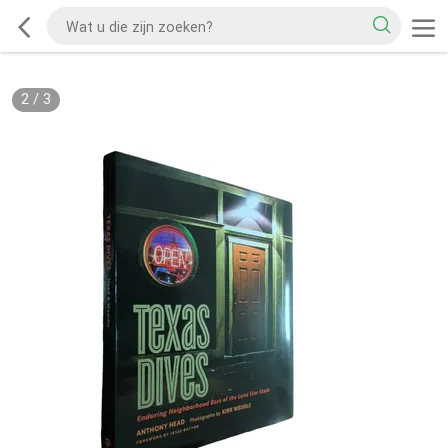
2
/
3