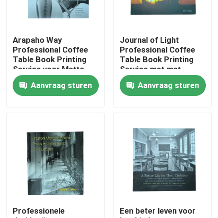
Ongeveer ons
Arapaho Way
Journal of Light
Professional Coffee
Professional Coffee
Middel
Table Book Printing
Table Book Printing
Service voor Matte
Service met mat
gelamineerde jassen
gelamineerde jassen
Aanvraag sturen
Aanvraag sturen
en Gloss Art Paper
en hardcover binding
Contacteer ons
Pages
Nieuws
Verzoek om een Citaat
Afdrukken van koffieboeken
Professionele
Een beter leven voor
Tarotkaarten drukken