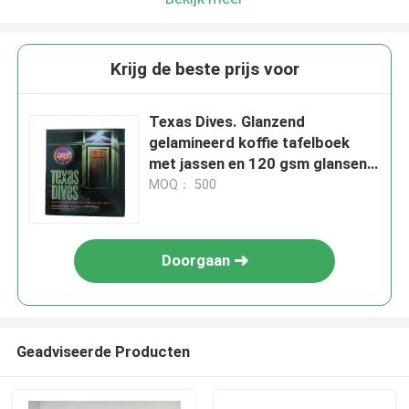
Krijg de beste prijs voor
Texas Dives. Glanzend
gelamineerd koffie tafelboek
met jassen en 120 gsm glansend
kunstpapier.
MOQ： 500
Doorgaan
Geadviseerde Producten