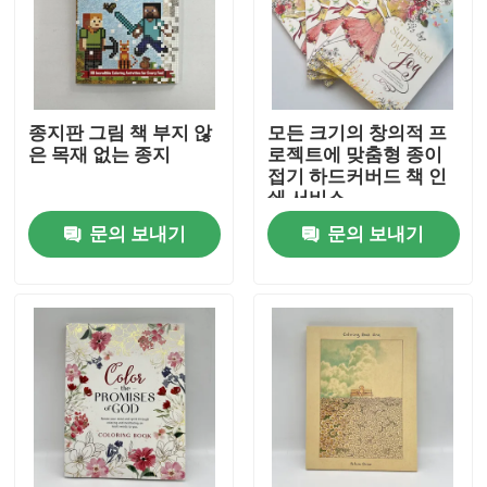
우리에 대하여
자원
종지판 그림 책 부지 않
모든 크기의 창의적 프
은 목재 없는 종지
로젝트에 맞춤형 종이
접기 하드커버드 책 인
쇄 서비스
연락주세요
문의 보내기
문의 보내기
뉴스
인용문을 요구하세요
커피용 탁자 책 인쇄
타로 카드 인쇄