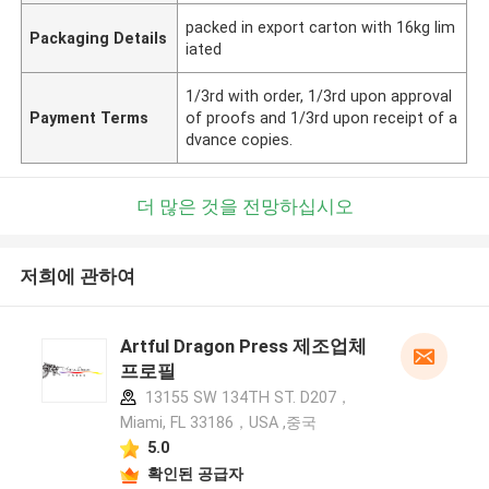
packed in export carton with 16kg lim
Packaging Details
iated
1/3rd with order, 1/3rd upon approval
Payment Terms
of proofs and 1/3rd upon receipt of a
dvance copies.
더 많은 것을 전망하십시오
저희에 관하여
Artful Dragon Press 제조업체
프로필
13155 SW 134TH ST. D207，
Miami, FL 33186，USA ,중국
5.0
확인된 공급자