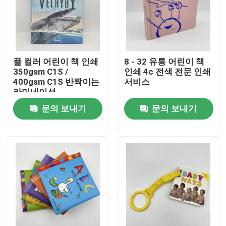
우리에 대하여
자원
풀 컬러 어린이 책 인쇄
8 - 32 유통 어린이 책
350gsm C1S /
인쇄 4c 전색 전문 인쇄
400gsm C1S 반짝이는
서비스
라미네이션
연락주세요
문의 보내기
문의 보내기
뉴스
인용문을 요구하세요
커피용 탁자 책 인쇄
타로 카드 인쇄