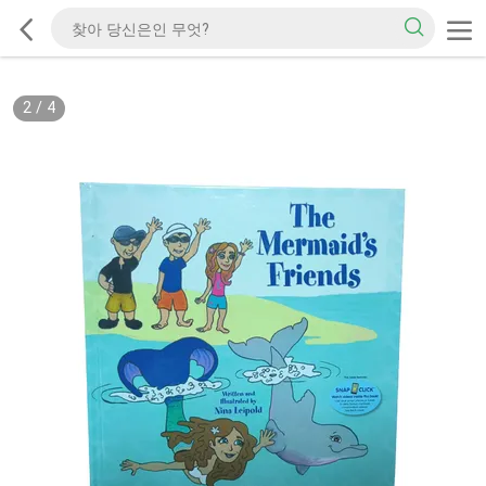
2
/
4