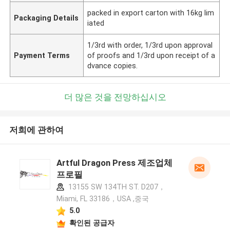
packed in export carton with 16kg lim
Packaging Details
iated
1/3rd with order, 1/3rd upon approval
Payment Terms
of proofs and 1/3rd upon receipt of a
dvance copies.
더 많은 것을 전망하십시오
저희에 관하여
Artful Dragon Press 제조업체
프로필
13155 SW 134TH ST. D207，
Miami, FL 33186，USA ,중국
5.0
확인된 공급자