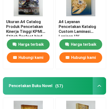
Ukuran A4 Catalog
A4 Layanan
Produk Pencetakan
Pencetakan Katalog
Kinerja Tinggi KPMI
Custom Laminasi
Stitch Perfect bind
Lapisan UV
Harga terbaik
Harga terbaik
Hubungi kami
Hubungi kami
Pencetakan Buku Novel
(57)