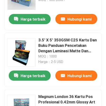
Pencetakan Buku Anak-anak
Harga terbaik
Hubungi kami
Pencetakan Katalog Khusus
3.5' X 5' 350GSM C2S Kartu Dan
Pencetakan Buku Novel
Buku Panduan Pencetakan
Dengan Laminasi Matte Dan
2.5mm Greyboard Foiled
MOQ：1000
Layanan Pencetakan Buku teks
Top/Bottom Box
Harga：2-5 USD
Pencetakan Buku Seni Hardcover
Harga terbaik
Hubungi kami
Layanan Pencetakan Kalender
Magnum London 36 Kartu Pos
Profesional 0.42mm Glossy Art
Pencetakan Jurnal Khusus