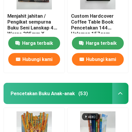
Menjahit jahitan /
Custom Hardcover
Pengikat sempurna
Coffee Table Book
Buku Seni Lanskap 4
Pencetakan 144
Warna 305mm X
Halaman 157gsm
229mm
Kertas Seni
Harga terbaik
Harga terbaik
Hubungi kami
Hubungi kami
Pencetakan Buku Anak-anak
(53)