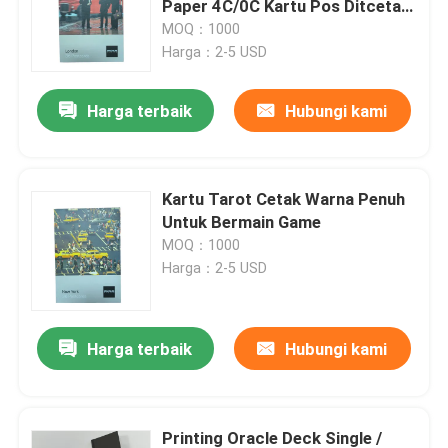
Paper 4C/0C Kartu Pos Ditcetak
Dengan Kotak Dan Tray
MOQ：1000
Mencetak Buku Warni
Harga：2-5 USD
Harga terbaik
Hubungi kami
Pencetakan Buku Komik
Mencetak Alkitab yang Disesuaikan
Kartu Tarot Cetak Warna Penuh
Untuk Bermain Game
Kotak Kemasan Hadiah
MOQ：1000
Harga：2-5 USD
Harga terbaik
Hubungi kami
Printing Oracle Deck Single /