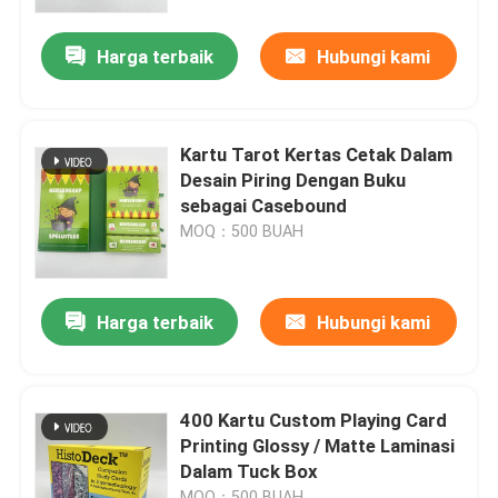
Harga terbaik
Hubungi kami
Tentang kami
Sumber
Kartu Tarot Kertas Cetak Dalam
Desain Piring Dengan Buku
Hubungi kami
sebagai Casebound
MOQ：500 BUAH
Berita
Harga terbaik
Hubungi kami
Permintaan Penawaran
Percetakan Buku Meja Kopi
400 Kartu Custom Playing Card
Printing Glossy / Matte Laminasi
Dalam Tuck Box
Pencetakan Kartu Tarot
MOQ：500 BUAH