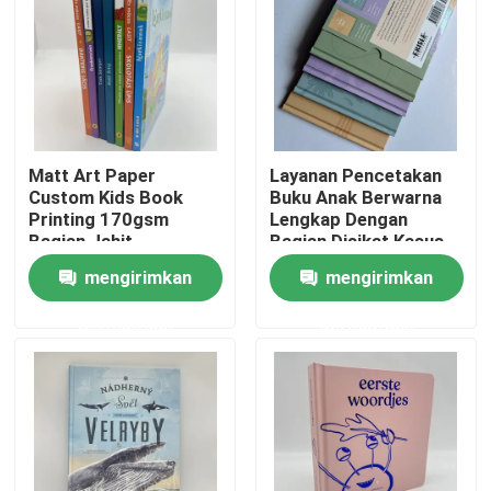
Matt Art Paper
Layanan Pencetakan
Custom Kids Book
Buku Anak Berwarna
Printing 170gsm
Lengkap Dengan
Bagian Jahit
Bagian Disikat Kasus
Casebound
mengirimkan
mengirimkan
permintaan
permintaan
Rumah
Produk
video