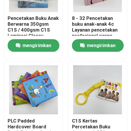
Tentang kami
Pencetakan Buku Anak
8 - 32 Pencetakan
Berwarna 350gsm
buku anak-anak 4c
C1S / 400gsm C1S
Layanan pencetakan
Sumber
Laminasi Glossy
profesional warna
penuh
mengirimkan
mengirimkan
Hubungi kami
permintaan
permintaan
Berita
Permintaan Penawaran
Percetakan Buku Meja Kopi
PLC Padded
C1S Kertas
Hardcover Board
Percetakan Buku
Pencetakan Kartu Tarot