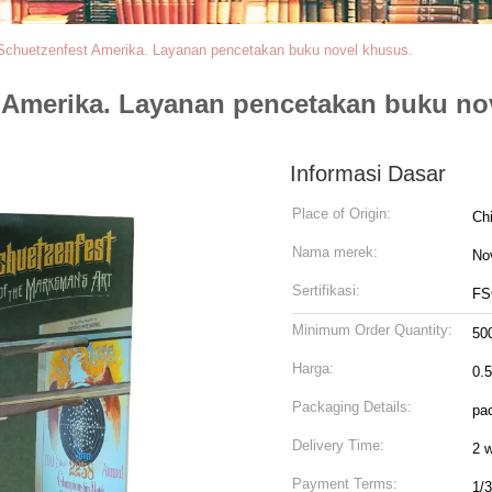
huetzenfest Amerika. Layanan pencetakan buku novel khusus.
Amerika. Layanan pencetakan buku no
Informasi Dasar
Place of Origin:
Ch
Nama merek:
No
Sertifikasi:
FS
Minimum Order Quantity:
50
Harga:
0.
Packaging Details:
pac
Delivery Time:
2 
Payment Terms:
1/3