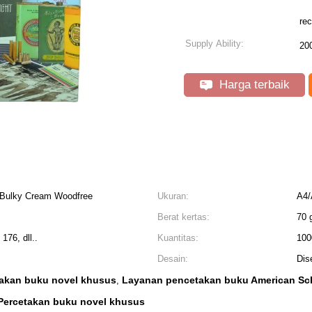
rec
Supply Ability:
20
Harga terbaik
h Bulky Cream Woodfree
Ukuran:
A4/
Berat kertas:
70 
176, dll..
Kuantitas:
100
Desain:
Dis
akan buku novel khusus
Layanan pencetakan buku American Sc
,
Percetakan buku novel khusus