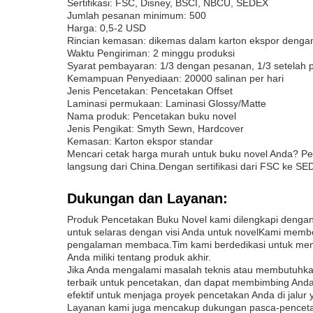
Sertifikasi: FSC, Disney, BSCI, NBCU, SEDEX
Jumlah pesanan minimum: 500
Harga: 0,5-2 USD
Rincian kemasan: dikemas dalam karton ekspor dengan
Waktu Pengiriman: 2 minggu produksi
Syarat pembayaran: 1/3 dengan pesanan, 1/3 setelah pe
Kemampuan Penyediaan: 20000 salinan per hari
Jenis Pencetakan: Pencetakan Offset
Laminasi permukaan: Laminasi Glossy/Matte
Nama produk: Pencetakan buku novel
Jenis Pengikat: Smyth Sewn, Hardcover
Kemasan: Karton ekspor standar
Mencari cetak harga murah untuk buku novel Anda? Pe
langsung dari China.Dengan sertifikasi dari FSC ke S
Dukungan dan Layanan:
Produk Pencetakan Buku Novel kami dilengkapi denga
untuk selaras dengan visi Anda untuk novelKami member
pengalaman membaca.Tim kami berdedikasi untuk memas
Anda miliki tentang produk akhir.
Jika Anda mengalami masalah teknis atau membutuhkan
terbaik untuk pencetakan, dan dapat membimbing Anda 
efektif untuk menjaga proyek pencetakan Anda di jalur 
Layanan kami juga mencakup dukungan pasca-pencetak