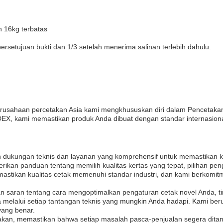
 16kg terbatas
rsetujuan bukti dan 1/3 setelah menerima salinan terlebih dahulu.
rusahaan percetakan Asia kami mengkhususkan diri dalam Pencetakan 
EDEX, kami memastikan produk Anda dibuat dengan standar internasiona
n dukungan teknis dan layanan yang komprehensif untuk memastikan 
ikan panduan tentang memilih kualitas kertas yang tepat, pilihan pe
tikan kualitas cetak memenuhi standar industri, dan kami berkomit
 saran tentang cara mengoptimalkan pengaturan cetak novel Anda, ti
melalui setiap tantangan teknis yang mungkin Anda hadapi. Kami ber
yang benar.
an, memastikan bahwa setiap masalah pasca-penjualan segera ditang