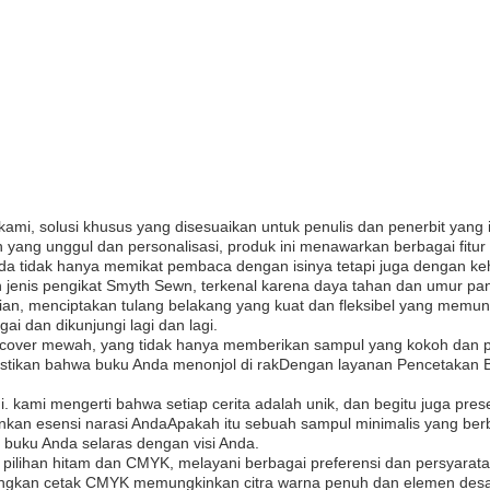
ami, solusi khusus yang disesuaikan untuk penulis dan penerbit yang
 yang unggul dan personalisasi, produk ini menawarkan berbagai fitu
da tidak hanya memikat pembaca dengan isinya tetapi juga dengan keha
 jenis pengikat Smyth Sewn, terkenal karena daya tahan dan umur panj
an, menciptakan tulang belakang yang kuat dan fleksibel yang memung
ai dan dikunjungi lagi dan lagi.
dcover mewah, yang tidak hanya memberikan sampul yang kokoh dan p
astikan bahwa buku Anda menonjol di rakDengan layanan Pencetakan B
 kami mengerti bahwa setiap cerita adalah unik, dan begitu juga pre
n esensi narasi AndaApakah itu sebuah sampul minimalis yang berbica
 buku Anda selaras dengan visi Anda.
ilihan hitam dan CMYK, melayani berbagai preferensi dan persyarata
dangkan cetak CMYK memungkinkan citra warna penuh dan elemen desai