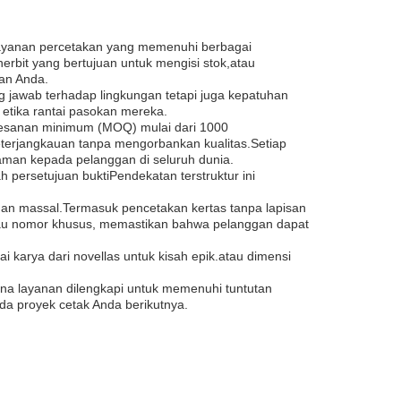
layanan percetakan yang memenuhi berbagai
bit yang bertujuan untuk mengisi stok,atau
nan Anda.
 jawab terhadap lingkungan tetapi juga kepatuhan
i etika rantai pasokan mereka.
pesanan minimum (MOQ) mulai dari 1000
terjangkauan tanpa mengorbankan kualitas.Setiap
aman kepada pelanggan di seluruh dunia.
persetujuan buktiPendekatan terstruktur ini
an massal.Termasuk pencetakan kertas tanpa lapisan
atau nomor khusus, memastikan bahwa pelanggan dapat
i karya dari novellas untuk kisah epik.atau dimensi
China layanan dilengkapi untuk memenuhi tuntutan
ada proyek cetak Anda berikutnya.