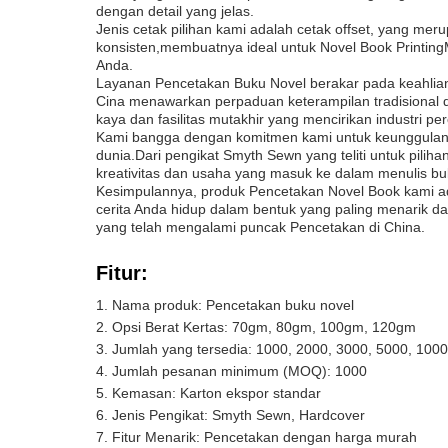
dengan detail yang jelas.
Jenis cetak pilihan kami adalah cetak offset, yang mer
konsisten,membuatnya ideal untuk Novel Book PrintingM
Anda.
Layanan Pencetakan Buku Novel berakar pada keahlian P
Cina menawarkan perpaduan keterampilan tradisional 
kaya dan fasilitas mutakhir yang mencirikan industri pe
Kami bangga dengan komitmen kami untuk keunggulan, i
dunia.Dari pengikat Smyth Sewn yang teliti untuk pilih
kreativitas dan usaha yang masuk ke dalam menulis bu
Kesimpulannya, produk Pencetakan Novel Book kami a
cerita Anda hidup dalam bentuk yang paling menarik d
yang telah mengalami puncak Pencetakan di China.
Fitur:
Nama produk: Pencetakan buku novel
Opsi Berat Kertas: 70gm, 80gm, 100gm, 120gm
Jumlah yang tersedia: 1000, 2000, 3000, 5000, 1000
Jumlah pesanan minimum (MOQ): 1000
Kemasan: Karton ekspor standar
Jenis Pengikat: Smyth Sewn, Hardcover
Fitur Menarik: Pencetakan dengan harga murah