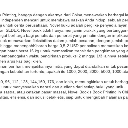
k Printing, bangga dengan akarnya dari China,menawarkan berbagai 
 independen mencari untuk membawa naskah Anda hidup, sebuah pener
i untuk cerita perusahaan, Novel buku adalah pergi ke penyedia laya
dan SEDEX, Novel book tidak hanya menjamin praktik yang bertanggung
angat berharga bagi penulis dan penerbit yang prihatin dengan implikas
k menawarkan fleksibilitas dalam jumlah pesanan, dengan jumlah 
l hingga menengahKisaran harga 0,5-2 USD per salinan memastikan ke
an batas berat 16 kg untuk memastikan transit dan pengiriman yang 
embanggakan waktu pengiriman produksi 2 minggu.1/3 lainnya setelah 
 arus kas bagi klien.
n per hari, menjadikannya mitra yang dapat diandalkan untuk pesan
ngan kebutuhan tertentu, apakah itu 1000, 2000, 3000, 5000, 1000,
 80, 96, 112, 128, 144,160, 176, dan lebih, memungkinkan untuk berbaga
 untuk menyesuaikan narasi dan audiens dari setiap buku yang unik.
ara sastra, atau cetakan pasar massal, Novel Book's Book Printing in 
litas, efisiensi, dan solusi cetak etis, siap untuk mengubah halaman p