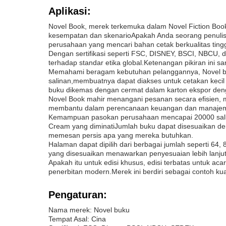
Aplikasi:
Novel Book, merek terkemuka dalam Novel Fiction Boo
kesempatan dan skenarioApakah Anda seorang penulis
perusahaan yang mencari bahan cetak berkualitas tingg
Dengan sertifikasi seperti FSC, DISNEY, BSCI, NBCU, 
terhadap standar etika global.Ketenangan pikiran ini s
Memahami beragam kebutuhan pelanggannya, Novel boo
salinan,membuatnya dapat diakses untuk cetakan keci
buku dikemas dengan cermat dalam karton ekspor deng
Novel Book mahir menangani pesanan secara efisien, m
membantu dalam perencanaan keuangan dan manajemen
Kemampuan pasokan perusahaan mencapai 20000 salina
Cream yang diminatiJumlah buku dapat disesuaikan de
memesan persis apa yang mereka butuhkan.
Halaman dapat dipilih dari berbagai jumlah seperti 64,
yang disesuaikan menawarkan penyesuaian lebih lanjut
Apakah itu untuk edisi khusus, edisi terbatas untuk ac
penerbitan modern.Merek ini berdiri sebagai contoh kua
Pengaturan:
Nama merek: Novel buku
Tempat Asal: Cina