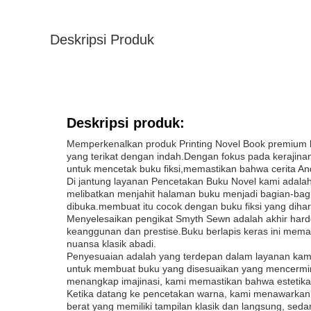
Deskripsi Produk
Deskripsi produk:
Memperkenalkan produk Printing Novel Book premium k
yang terikat dengan indah.Dengan fokus pada kerajinan
untuk mencetak buku fiksi,memastikan bahwa cerita An
Di jantung layanan Pencetakan Buku Novel kami adalah
melibatkan menjahit halaman buku menjadi bagian-bagi
dibuka.membuat itu cocok dengan buku fiksi yang diharg
Menyelesaikan pengikat Smyth Sewn adalah akhir har
keanggunan dan prestise.Buku berlapis keras ini mem
nuansa klasik abadi.
Penyesuaian adalah yang terdepan dalam layanan kami.
untuk membuat buku yang disesuaikan yang mencerminka
menangkap imajinasi, kami memastikan bahwa estetika
Ketika datang ke pencetakan warna, kami menawarkan p
berat yang memiliki tampilan klasik dan langsung, se