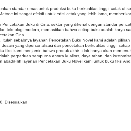
upakan standar emas untuk produksi buku berkualitas tinggi. cetak off
etode ini sangat efektif untuk edisi cetak yang lebih lama, memberika
encetakan Buku di Cina, sektor yang dikenal dengan standar pencetak
dan teknologi modern, memastikan bahwa setiap buku adalah karya sa
rcetakan Cina.
tulah sebabnya layanan Pencetakan Buku Novel kami adalah pilihan te
an desain yang dipersonalisasi dan pencetakan berkualitas tinggi, seti
ku fiksi.kami menjamin bahwa produk akhir tidak hanya akan memenuhi
dalah perpaduan sempurna antara kualitas, daya tahan, dan kustom
an abadiPilih layanan Pencetakan Buku Novel kami untuk buku fiksi A
0, Disesuaikan