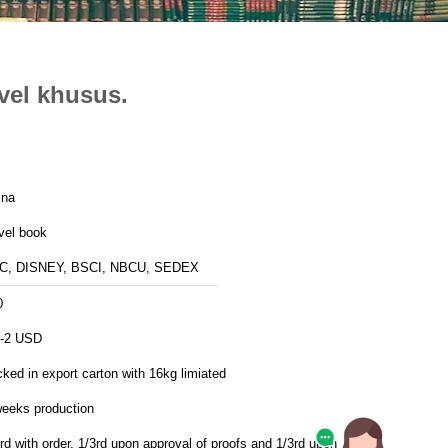
vel khusus.
ina
vel book
C, DISNEY, BSCI, NBCU, SEDEX
0
5-2 USD
ked in export carton with 16kg limiated
weeks production
rd with order, 1/3rd upon approval of proofs and 1/3rd upon