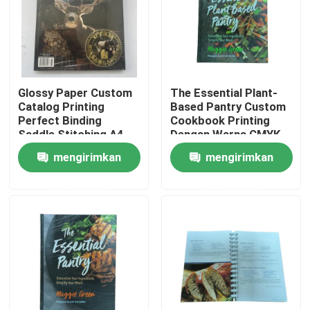
Glossy Paper Custom
The Essential Plant-
Catalog Printing
Based Pantry Custom
Perfect Binding
Cookbook Printing
Saddle Stitching A4
Dengan Warna CMYK
A5 A6
yang Seram Dan
mengirimkan
mengirimkan
Laminasi Matte Finish
permintaan
permintaan
Rumah
Produk
video