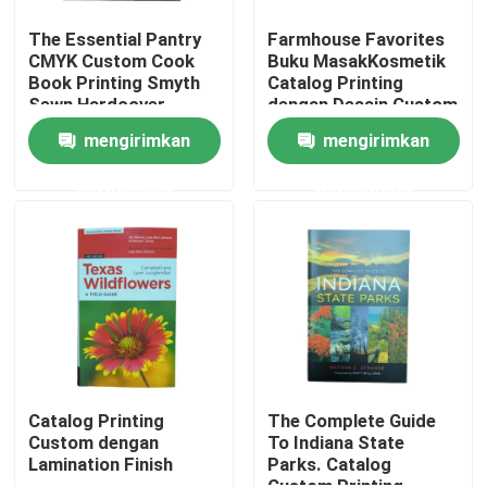
The Essential Pantry
Farmhouse Favorites
CMYK Custom Cook
Buku MasakKosmetik
Tentang kami
Book Printing Smyth
Catalog Printing
Sewn Hardcover
dengan Desain Custom
80gsm/100gsm/128gsm
Plastik Comb Binding
Sumber
mengirimkan
mengirimkan
Glossy Art Paper
CMYK Printing Color
permintaan
permintaan
Hubungi kami
Berita
Permintaan Penawaran
Percetakan Buku Meja Kopi
Catalog Printing
The Complete Guide
Custom dengan
To Indiana State
Lamination Finish
Parks. Catalog
Pencetakan Kartu Tarot
Custom Printing