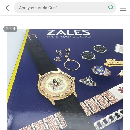
2
/
4