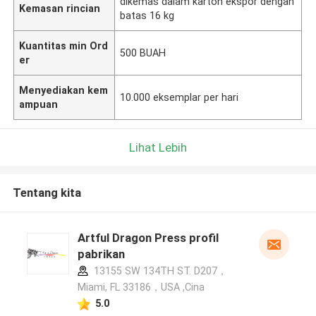
dikemas dalam karton ekspor dengan
Kemasan rincian
batas 16 kg
Kuantitas min Ord
500 BUAH
er
Menyediakan kem
10.000 eksemplar per hari
ampuan
Lihat Lebih
Tentang kita
Artful Dragon Press profil
pabrikan
13155 SW 134TH ST. D207，
Miami, FL 33186，USA ,Cina
5.0