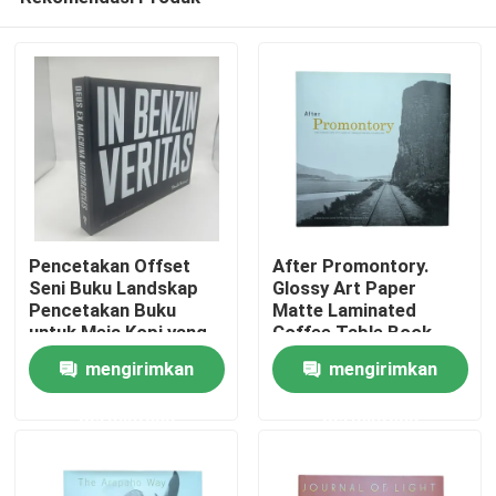
Pencetakan Offset
After Promontory.
Seni Buku Landskap
Glossy Art Paper
Pencetakan Buku
Matte Laminated
untuk Meja Kopi yang
Coffee Table Book
Rumah
Mengesankan
dengan Pencetakan
mengirimkan
mengirimkan
Warna Penuh dan
Jaket Khusus
permintaan
permintaan
Produk
video