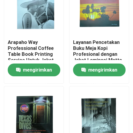
Tentang kami
Sumber
Arapaho Way
Layanan Pencetakan
Professional Coffee
Buku Meja Kopi
Table Book Printing
Profesional dengan
Hubungi kami
Service Untuk Jaket
Jaket Laminasi Matte
Laminasi Matte Dan
dan Pengikat
mengirimkan
mengirimkan
Gloss Art Paper Pages
Hardcover
Berita
permintaan
permintaan
Permintaan Penawaran
Percetakan Buku Meja Kopi
Pencetakan Kartu Tarot