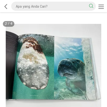
2
/
4