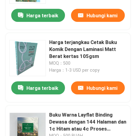
Harga terbaik
Hubungi kami
Tentang kami
Sumber
Harga terjangkau Cetak Buku
Komik Dengan Laminasi Matt
Hubungi kami
Berat kertas 105gsm
MOQ：500
Harga：1-3 USD per copy
Berita
Harga terbaik
Hubungi kami
Permintaan Penawaran
Percetakan Buku Meja Kopi
Buku Warna Layflat Binding
Dewasa dengan 144 Halaman dan
1c Hitam atau 4c Proses
Pencetakan Kartu Tarot
Pencetakan
MOQ：500 BUAH