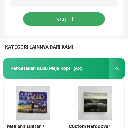
Mencetak Buku Warni
Pencetakan Buku Komik
KATEGORI LAINNYA DARI KAMI
Mencetak Alkitab yang Disesuaikan
Kotak Kemasan Hadiah
Percetakan Buku Meja Kopi
(68)
Menjahit jahitan /
Custom Hardcover