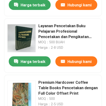
Harga terbaik
Hubungi kami
Layanan Pencetakan Buku
Pelajaran Profesional
Pencetakan dan Pengikatan
Buku Custom Full Color
MOQ：500 BUAH
Harga：2-8 USD
Harga terbaik
Hubungi kami
Rumah
Premium Hardcover Coffee
Table Books Pencetakan dengan
Produk
Full Color Offset Print
MOQ：500
video
Harga：2-5 USD