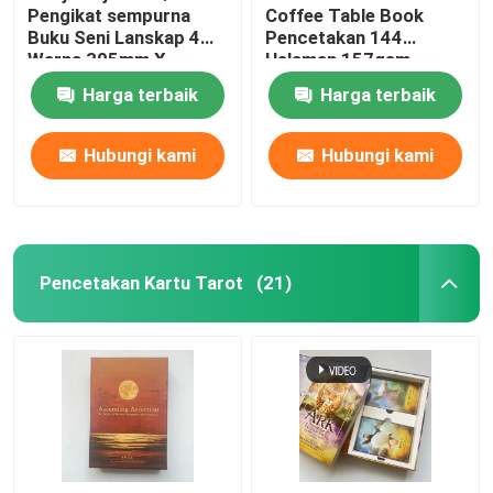
Pengikat sempurna
Coffee Table Book
Buku Seni Lanskap 4
Pencetakan 144
Warna 305mm X
Halaman 157gsm
229mm
Kertas Seni
Harga terbaik
Harga terbaik
Hubungi kami
Hubungi kami
Pencetakan Kartu Tarot
(21)