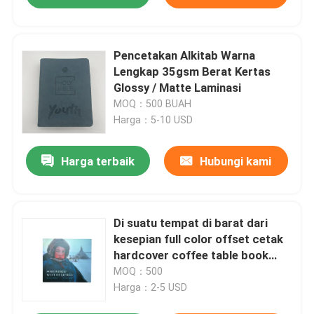
Pencetakan Alkitab Warna
Lengkap 35gsm Berat Kertas
Glossy / Matte Laminasi
MOQ：500 BUAH
Harga：5-10 USD
Harga terbaik
Hubungi kami
Di suatu tempat di barat dari
kesepian full color offset cetak
hardcover coffee table book
jaket 157 GMS glossy art paper
MOQ：500
Harga：2-5 USD