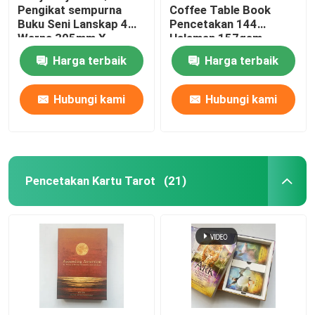
Pengikat sempurna
Coffee Table Book
Buku Seni Lanskap 4
Pencetakan 144
Warna 305mm X
Halaman 157gsm
229mm
Kertas Seni
Harga terbaik
Harga terbaik
Hubungi kami
Hubungi kami
Pencetakan Kartu Tarot
(21)