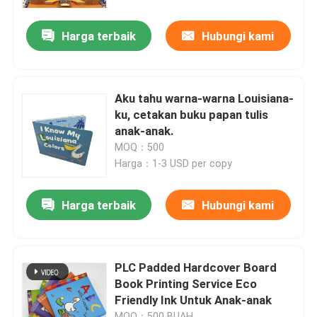
Harga terbaik
Hubungi kami
Tentang kami
Sumber
Aku tahu warna-warna Louisiana-
ku, cetakan buku papan tulis
Hubungi kami
anak-anak.
MOQ：500
Harga：1-3 USD per copy
Berita
Harga terbaik
Hubungi kami
Permintaan Penawaran
Percetakan Buku Meja Kopi
PLC Padded Hardcover Board
Book Printing Service Eco
Friendly Ink Untuk Anak-anak
Pencetakan Kartu Tarot
MOQ：500 BUAH