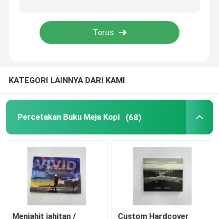
Mencetak Buku Warni
Pencetakan Buku Komik
KATEGORI LAINNYA DARI KAMI
Mencetak Alkitab yang Disesuaikan
Kotak Kemasan Hadiah
Percetakan Buku Meja Kopi
(68)
Menjahit jahitan /
Custom Hardcover