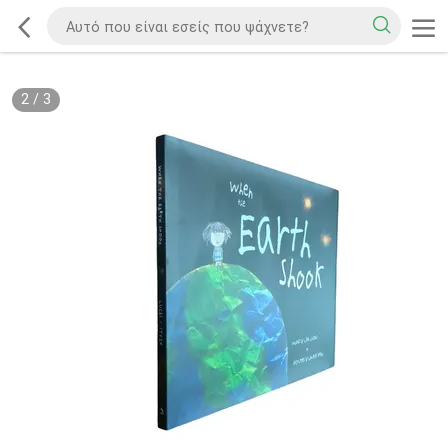
2
/
3