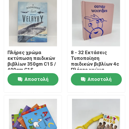
Περίπου εμείς
Πόρος
Πλήρες χρώμα
8 - 32 Εκτάσεις
Μας ελάτε σε επαφή με
εκτύπωση παιδικών
Τυποποίηση
βιβλίων 350gm C1S /
παιδικών βιβλίων 4c
400gm C1S
Πλήρης χρώμα
Ειδήσεις
Λάμιναρισμός
Επαγγελματικές
Αποστολή
Αποστολή
λαμπερός
υπηρεσίες
εκτύπωσης
Ζητήστε ένα απόσπασμα
ερώτησης
ερώτησης
Εκτύπωση βιβλίων καφέ
Εκτύπωση Καρτών Ταρώ