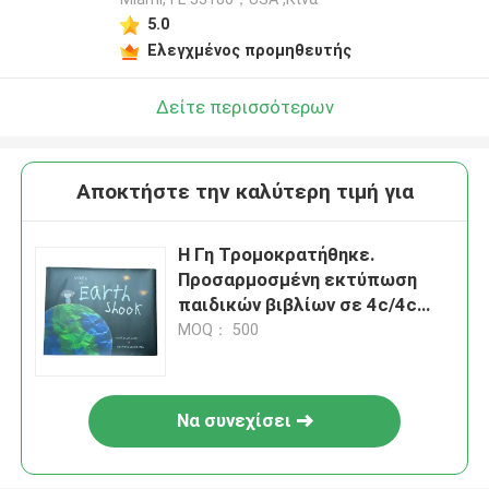
5.0
Ελεγχμένος προμηθευτής
Δείτε περισσότερων
Αποκτήστε την καλύτερη τιμή για
Η Γη Τρομοκρατήθηκε.
Προσαρμοσμένη εκτύπωση
παιδικών βιβλίων σε 4c/4c
χρώμα και ματ πλακερισμένα
MOQ： 500
εξώφυλλα και γυαλιστερές
σελίδες
Να συνεχίσει