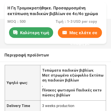
Η Γη Τρομοκρατήθηκε. Προσαρμοσμένη
εκτύπωση παιδικών βιβλίων σε 4c/4c χρώμα
και ματ πλακερισμένα εξώφυλλα και
MOQ：500
Τιμή：1-3 USD per copy
γυαλιστερές σελίδες
Καλύτερη τιμή
Μας ελάτε σε
επαφή με
Περιγραφή προϊόντων
Τυπώματα παιδικών βιβλίων
,
Ματ στρωμένο εξώφυλλο Εκτύπω
ση παιδικών βιβλίων
Υψηλό φως:
,
Πίνακες φωτισμού Παιδικές εκτυ
πώσεις βιβλίων
Delivery Time
3 weeks production